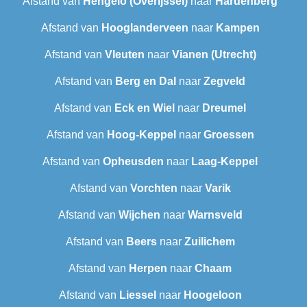
Afstand van
Hengelo (Overijssel)
naar
Hardenberg
Afstand van
Hooglanderveen
naar
Kampen
Afstand van
Vleuten
naar
Vianen (Utrecht)
Afstand van
Berg en Dal
naar
Zegveld
Afstand van
Eck en Wiel
naar
Dreumel
Afstand van
Hoog-Keppel
naar
Groessen
Afstand van
Opheusden
naar
Laag-Keppel
Afstand van
Vorchten
naar
Varik
Afstand van
Wijchen
naar
Warnsveld
Afstand van
Beers
naar
Zuilichem
Afstand van
Herpen
naar
Chaam
Afstand van
Liessel
naar
Hoogeloon