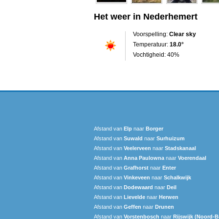
Het weer in Nederhemert
Voorspelling:
Clear sky
Temperatuur:
18.0°
Vochtigheid: 40%
Afstand van
Elp
naar
Borger
Afstand van
Suwald
naar
Surhuizum
Afstand van
Veelerveen
naar
Stadskanaal
Afstand van
Anna Paulowna
naar
Voerendaal
Afstand van
Grafhorst
naar
Enter
Afstand van
Vinkeveen
naar
Schalkwijk
Afstand van
Dodewaard
naar
Deil
Afstand van
Lievelde
naar
Herwen
Afstand van
Geffen
naar
Drunen
Afstand van
Vorstenbosch
naar
Rijswijk (Noord-B