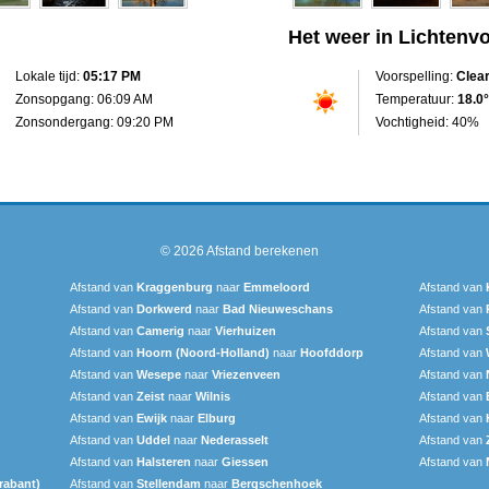
Het weer in Lichtenv
Lokale tijd:
05:17 PM
Voorspelling:
Clea
Zonsopgang: 06:09 AM
Temperatuur:
18.0°
Zonsondergang: 09:20 PM
Vochtigheid: 40%
© 2026
Afstand berekenen
Afstand van
Kraggenburg
naar
Emmeloord
Afstand van
Afstand van
Dorkwerd
naar
Bad Nieuweschans
Afstand van
Afstand van
Camerig
naar
Vierhuizen
Afstand van
Afstand van
Hoorn (Noord-Holland)
naar
Hoofddorp
Afstand van
Afstand van
Wesepe
naar
Vriezenveen
Afstand van
Afstand van
Zeist
naar
Wilnis
Afstand van
Afstand van
Ewijk
naar
Elburg
Afstand van
Afstand van
Uddel
naar
Nederasselt
Afstand van
Afstand van
Halsteren
naar
Giessen
Afstand van
rabant)
Afstand van
Stellendam
naar
Bergschenhoek