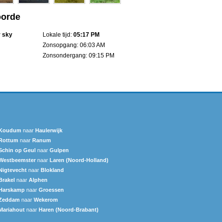
oorde
r sky
Lokale tijd:
05:17 PM
Zonsopgang: 06:03 AM
Zonsondergang: 09:15 PM
Koudum
naar
Haulerwijk
Rottum
naar
Ranum
Schin op Geul
naar
Gulpen
Westbeemster
naar
Laren (Noord-Holland)
Nigtevecht
naar
Blokland
Brakel
naar
Alphen
Harskamp
naar
Groessen
Zeddam
naar
Wekerom
Mariahout
naar
Haren (Noord-Brabant)