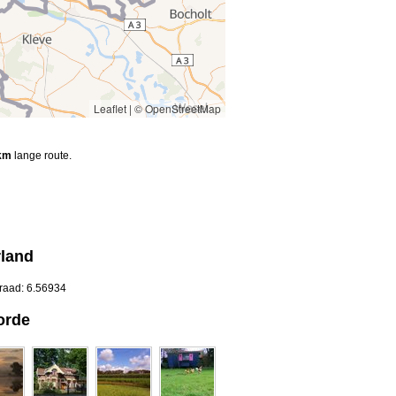
Leaflet
|
© OpenStreetMap
km
lange route.
rland
graad: 6.56934
orde