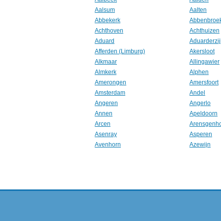
Aalsum
Aalten
Abbekerk
Abbenbroe
Achthoven
Achthuizen
Aduard
Aduarderzij
Afferden (Limburg)
Akersloot
Alkmaar
Allingawier
Almkerk
Alphen
Amerongen
Amersfoort
Amsterdam
Andel
Angeren
Angerlo
Annen
Apeldoorn
Arcen
Arensgenh
Asenray
Asperen
Avenhorn
Azewijn