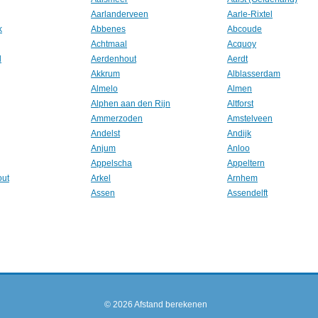
Aarlanderveen
Aarle-Rixtel
k
Abbenes
Abcoude
Achtmaal
Acquoy
l
Aerdenhout
Aerdt
Akkrum
Alblasserdam
Almelo
Almen
Alphen aan den Rijn
Altforst
Ammerzoden
Amstelveen
Andelst
Andijk
Anjum
Anloo
Appelscha
Appeltern
out
Arkel
Arnhem
Assen
Assendelft
© 2026
Afstand berekenen