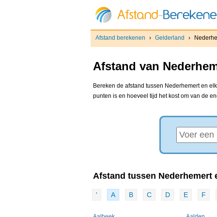
Afstand berekenen
›
Gelderland
›
Nederhe
Afstand van Nederheme
Bereken de afstand tussen Nederhemert en elke
punten is en hoeveel tijd het kost om van de e
Afstand tussen Nederhemert e
'
A
B
C
D
E
F
Aalbeek
Aalden