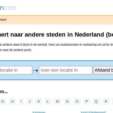
mert
rt naar andere steden in Nederland (b
 andere stad of dorp in de wereld. Voer uw zoekwoorden in verklaring om uit te v
ne naar de andere punk.
⇢
n...
G
H
I
J
K
L
M
N
O
P
Q
R
Aalsmeer
Aalst (Gelderland)