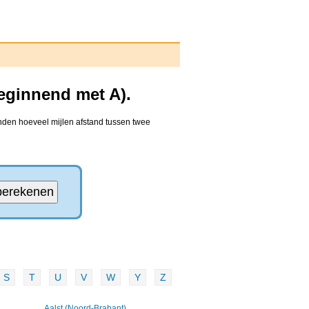
eginnend met A).
inden hoeveel mijlen afstand tussen twee
S
T
U
V
W
Y
Z
Aalst (Noord-Brabant)