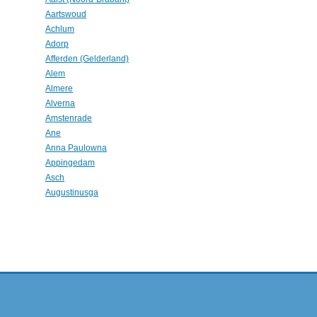
Aartswoud
Achlum
Adorp
Afferden (Gelderland)
Alem
Almere
Alverna
Amstenrade
Ane
Anna Paulowna
Appingedam
Asch
Augustinusga