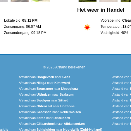
Het weer in Handel
Lokale tijd:
05:11 PM
Voorspelling:
Clea
Zonsopgang: 06:07 AM
Temperatuur:
18.0°
Zonsondergang: 09:18 PM
Vochtigheid: 40%
© 2026
Afstand berekenen
Afstand van
Hoogeveen
naar
Gees
Afstand van
Afstand van
Nijega
naar
Kimswerd
Afstand van
Afstand van
Bourtange
naar
IJpecolsga
Afstand van
Afstand van
Uithuizen
naar
Saaksum
Afstand van
Afstand van
Swolgen
naar
Sittard
Afstand van
Afstand van
Oldenzaal
naar
Holthone
Afstand van
Afstand van
Groessen
naar
Geldermalsen
Afstand van
Afstand van
Eerde
naar
Dinteloord
Afstand van
Afstand van
Cillaarshoek
naar
Alblasserdam
Afstand van
sluis
Afstand van
Schipluiden
naar
Noordwijk (Zuid-Holland)