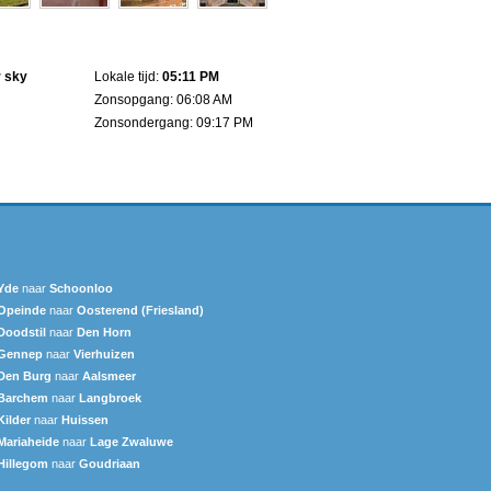
r sky
Lokale tijd:
05:11 PM
Zonsopgang: 06:08 AM
Zonsondergang: 09:17 PM
Yde
naar
Schoonloo
Opeinde
naar
Oosterend (Friesland)
Doodstil
naar
Den Horn
Gennep
naar
Vierhuizen
Den Burg
naar
Aalsmeer
Barchem
naar
Langbroek
Kilder
naar
Huissen
Mariaheide
naar
Lage Zwaluwe
Hillegom
naar
Goudriaan