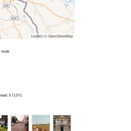
Leaflet
|
© OpenStreetMap
 route.
graad: 5.71371