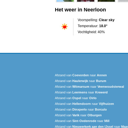
Het weer in Neerloon
Voorspelling:
Clear sky
Temperatuur:
18.0°
Vochtigheid: 40%
Afstand van
Coevorden
naar
Annen
Afstand van
Haulerwijk
naar
Burum
Afstand van
Witmarsum
naar
Veenwoudsterwal
Afstand van
Leermens
naar
Krewerd
Afstand van
Ospel
naar
Oirlo
Afstand van
Hellendoorn
naar
Vijfhuizen
Afstand van
Dinxperlo
naar
Borculo
Afstand van
Varik
naar
Olburgen
Afstand van
Sint-Oedenrode
naar
Mill
Afstand van
Nieuwerkerk aan den IJssel
naar
Maas