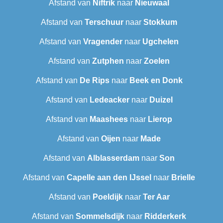
Afstand van
Niftrik
naar
Nieuwaal
Afstand van
Terschuur
naar
Stokkum
Afstand van
Vragender
naar
Ugchelen
Afstand van
Zutphen
naar
Zoelen
Afstand van
De Rips
naar
Beek en Donk
Afstand van
Ledeacker
naar
Duizel
Afstand van
Maashees
naar
Lierop
Afstand van
Oijen
naar
Made
Afstand van
Alblasserdam
naar
Son
Afstand van
Capelle aan den IJssel
naar
Brielle
Afstand van
Poeldijk
naar
Ter Aar
Afstand van
Sommelsdijk
naar
Ridderkerk