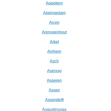
Appeltern
Appingedam
Arcen
Arensgenhout
Arkel
Arnhem
Asch
Asenray
Asperen
Assen
Assendelft
Augustinusga