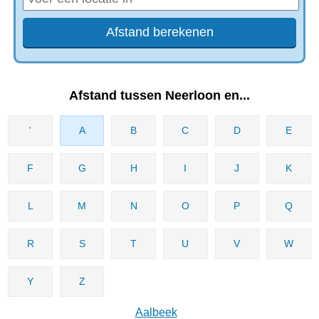
Afstand tussen Neerloon en...
'
A
B
C
D
E
F
G
H
I
J
K
L
M
N
O
P
Q
R
S
T
U
V
W
Y
Z
Aalbeek