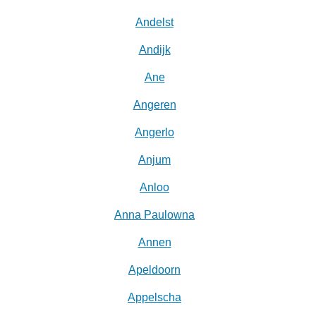
Andelst
Andijk
Ane
Angeren
Angerlo
Anjum
Anloo
Anna Paulowna
Annen
Apeldoorn
Appelscha