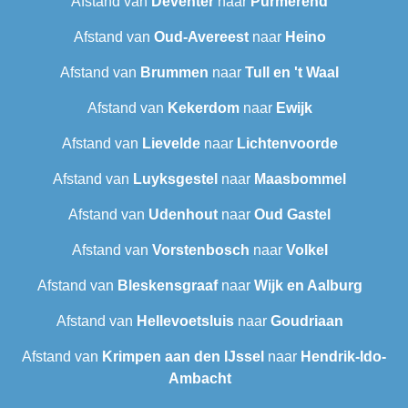
Afstand van
Deventer
naar
Purmerend
Afstand van
Oud-Avereest
naar
Heino
Afstand van
Brummen
naar
Tull en 't Waal
Afstand van
Kekerdom
naar
Ewijk
Afstand van
Lievelde
naar
Lichtenvoorde
Afstand van
Luyksgestel
naar
Maasbommel
Afstand van
Udenhout
naar
Oud Gastel
Afstand van
Vorstenbosch
naar
Volkel
Afstand van
Bleskensgraaf
naar
Wijk en Aalburg
Afstand van
Hellevoetsluis
naar
Goudriaan
Afstand van
Krimpen aan den IJssel
naar
Hendrik-Ido-
Ambacht