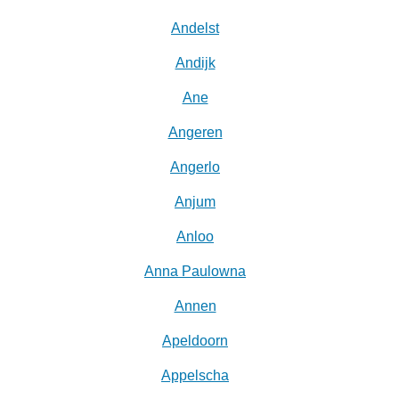
Andelst
Andijk
Ane
Angeren
Angerlo
Anjum
Anloo
Anna Paulowna
Annen
Apeldoorn
Appelscha