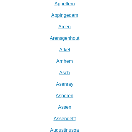
Appeltern
Appingedam
Arcen
Arensgenhout
Arkel
Arnhem
Asch
Asenray
Asperen
Assen
Assendelft
Augustinusga