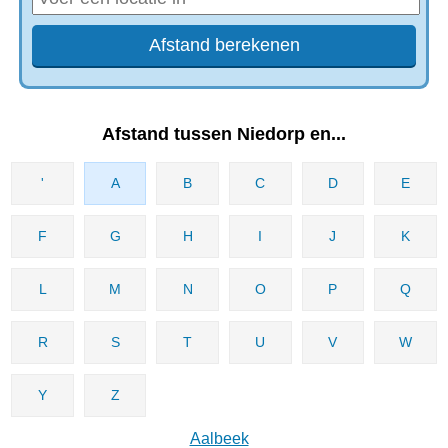
Afstand tussen Niedorp en...
'
A
B
C
D
E
F
G
H
I
J
K
L
M
N
O
P
Q
R
S
T
U
V
W
Y
Z
Aalbeek