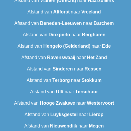
Afstand van
Vianen (Utrecht)
naar
Haarzuilens
Afstand van
Altforst
naar
Vreeland
Afstand van
Beneden-Leeuwen
naar
Barchem
Afstand van
Dinxperlo
naar
Bergharen
Afstand van
Hengelo (Gelderland)
naar
Ede
Afstand van
Ravenswaaij
naar
Het Zand
Afstand van
Sinderen
naar
Ressen
Afstand van
Terborg
naar
Stokkum
Afstand van
Ulft
naar
Terschuur
Afstand van
Hooge Zwaluwe
naar
Westervoort
Afstand van
Luyksgestel
naar
Lierop
Afstand van
Nieuwendijk
naar
Megen