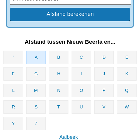
Afstand tussen Nieuw Beerta en...
'
A
B
C
D
E
F
G
H
I
J
K
L
M
N
O
P
Q
R
S
T
U
V
W
Y
Z
Aalbeek