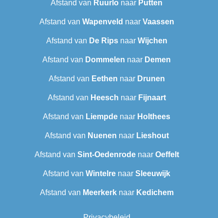
Afstand van
Ruurlo
naar
Putten
Afstand van
Wapenveld
naar
Vaassen
Afstand van
De Rips
naar
Wijchen
Afstand van
Dommelen
naar
Demen
Afstand van
Eethen
naar
Drunen
Afstand van
Heesch
naar
Fijnaart
Afstand van
Liempde
naar
Holthees
Afstand van
Nuenen
naar
Lieshout
Afstand van
Sint-Oedenrode
naar
Oeffelt
Afstand van
Wintelre
naar
Sleeuwijk
Afstand van
Meerkerk
naar
Kedichem
Privacybeleid