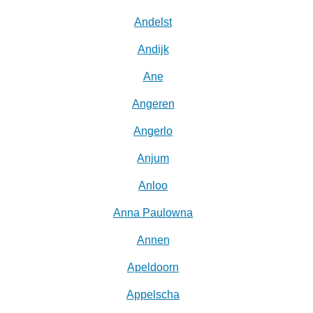
Andelst
Andijk
Ane
Angeren
Angerlo
Anjum
Anloo
Anna Paulowna
Annen
Apeldoorn
Appelscha