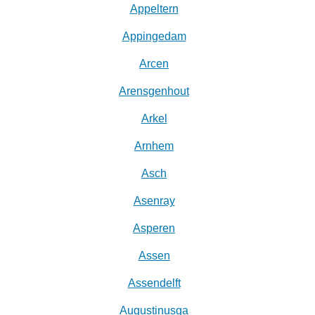
Appeltern
Appingedam
Arcen
Arensgenhout
Arkel
Arnhem
Asch
Asenray
Asperen
Assen
Assendelft
Augustinusga