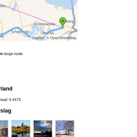
Leaflet
|
© OpenStreetMap
km
lange route.
rland
raad: 6.4475
rslag