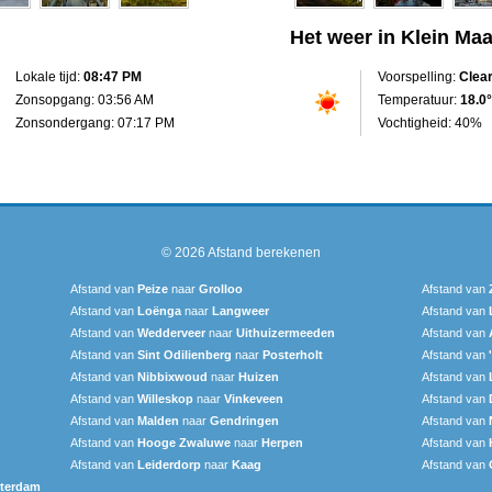
Het weer in Klein Ma
Lokale tijd:
08:47 PM
Voorspelling:
Clea
Zonsopgang: 03:56 AM
Temperatuur:
18.0°
Zonsondergang: 07:17 PM
Vochtigheid: 40%
© 2026
Afstand berekenen
Afstand van
Peize
naar
Grolloo
Afstand van
Afstand van
Loënga
naar
Langweer‎
Afstand van
Afstand van
Wedderveer
naar
Uithuizermeeden
Afstand van
Afstand van
Sint Odilienberg
naar
Posterholt
Afstand van
Afstand van
Nibbixwoud
naar
Huizen
Afstand van
Afstand van
Willeskop
naar
Vinkeveen
Afstand van
Afstand van
Malden
naar
Gendringen
Afstand van
Afstand van
Hooge Zwaluwe
naar
Herpen
Afstand van
Afstand van
Leiderdorp
naar
Kaag
Afstand van
terdam