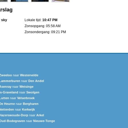
arslag
r sky
Lokale tijd:
10:47 PM
Zonsopgang: 05:58 AM
Zonsondergang: 09:21 PM
Zweeloo
naar
Westervelde
Lammerburen
naar
Den Andel
Asenray
naar
Wetsinge
's-Graveland
naar
Swolgen
Lutten
naar
Velserbroek
De Heurne
naar
Bergharen
Netterden
naar
Kerkwijk
Hazerswoude-Dorp
naar
Arkel
Oud-Bodegraven‎
naar
Nieuwe-Tonge