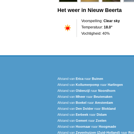
Het weer in Nieuw Beerta
Voorspelling:
Clear sky
Temperatuur:
18.0°
Vochtigheid: 40%
Afstand van
Erica
naar
Buinen
Afstand van
Kollumerpomp
naar
Harlingen
Afstand van
Oldenzijl
naar
Noordhorn
Afstand van
Mheer
naar
Beutenaken
Afstand van
Boekel
naar
Amsterdam
Afstand van
Den Dolder
naar
Blokland
Afstand van
Eerbeek
naar
Didam
Afstand van
Gemert
naar
Zoelen
Afstand van
Hoornaar
naar
Hoogmade
Afstand van
Zevenhuizen (Zuid-Holland)
naar
Rot