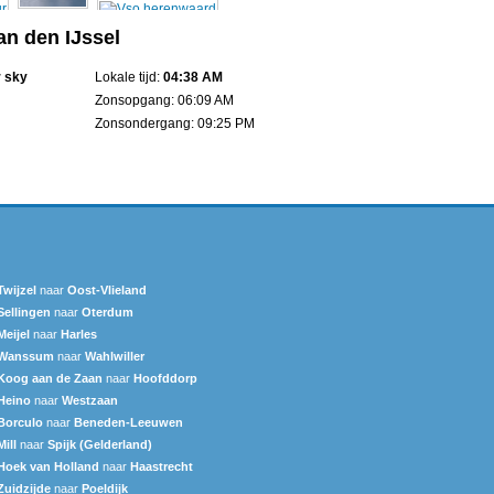
an den IJssel
r sky
Lokale tijd:
04:38 AM
Zonsopgang: 06:09 AM
Zonsondergang: 09:25 PM
Twijzel
naar
Oost-Vlieland
Sellingen
naar
Oterdum
Meijel
naar
Harles
Wanssum
naar
Wahlwiller
Koog aan de Zaan
naar
Hoofddorp
Heino
naar
Westzaan
Borculo
naar
Beneden-Leeuwen
Mill
naar
Spijk (Gelderland)
Hoek van Holland
naar
Haastrecht
Zuidzijde
naar
Poeldijk