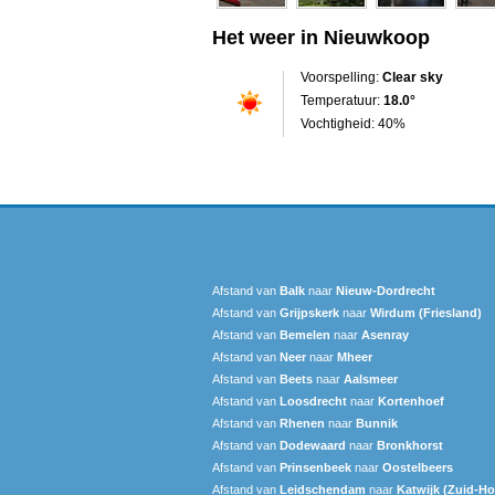
Het weer in Nieuwkoop
Voorspelling:
Clear sky
Temperatuur:
18.0°
Vochtigheid: 40%
Afstand van
Balk
naar
Nieuw-Dordrecht
Afstand van
Grijpskerk
naar
Wirdum (Friesland)
Afstand van
Bemelen
naar
Asenray
Afstand van
Neer
naar
Mheer
Afstand van
Beets
naar
Aalsmeer
Afstand van
Loosdrecht
naar
Kortenhoef
Afstand van
Rhenen
naar
Bunnik
Afstand van
Dodewaard
naar
Bronkhorst
Afstand van
Prinsenbeek
naar
Oostelbeers
Afstand van
Leidschendam
naar
Katwijk (Zuid-Ho