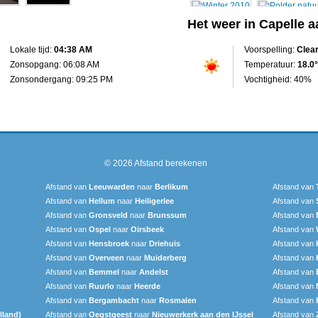
Het weer in Capelle a
Lokale tijd:
04:38 AM
Voorspelling:
Clea
Zonsopgang: 06:08 AM
Temperatuur:
18.0°
Zonsondergang: 09:25 PM
Vochtigheid: 40%
© 2026
Afstand berekenen
Afstand van
Leeuwarden
naar
Berlikum
Afstand van
Afstand van
Hellum
naar
Heiligerlee
Afstand van
Afstand van
Gronsveld
naar
Brunssum
Afstand van
Afstand van
Ospel
naar
Oirsbeek
Afstand van
Afstand van
Hensbroek
naar
Driehuis
Afstand van
Afstand van
Overveen
naar
Muiderberg
Afstand van
Afstand van
Bemmel
naar
Andelst
Afstand van
Afstand van
Ruurlo
naar
Heerde
Afstand van
Afstand van
Bergambacht
naar
Rosmalen
Afstand van
lland)
Afstand van
Oegstgeest
naar
Nieuwerkerk aan den IJssel
Afstand van