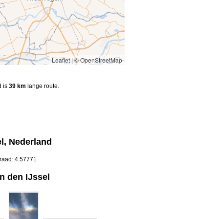
Leaflet
|
© OpenStreetMap
d is
39 km
lange route.
el, Nederland
graad: 4.57771
n den IJssel