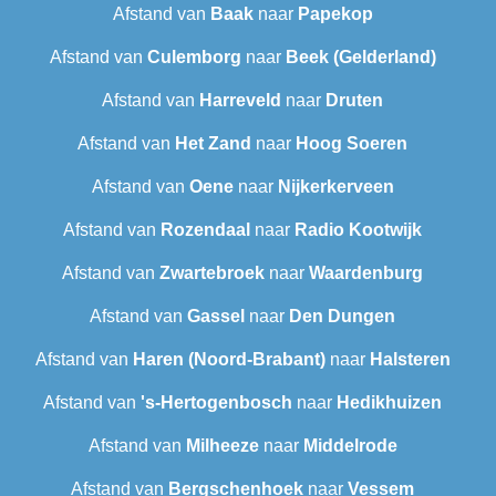
Afstand van
Baak
naar
Papekop
Afstand van
Culemborg
naar
Beek (Gelderland)
Afstand van
Harreveld
naar
Druten
Afstand van
Het Zand
naar
Hoog Soeren
Afstand van
Oene
naar
Nijkerkerveen
Afstand van
Rozendaal
naar
Radio Kootwijk
Afstand van
Zwartebroek
naar
Waardenburg
Afstand van
Gassel
naar
Den Dungen
Afstand van
Haren (Noord-Brabant)
naar
Halsteren
Afstand van
's-Hertogenbosch
naar
Hedikhuizen
Afstand van
Milheeze
naar
Middelrode
Afstand van
Bergschenhoek
naar
Vessem