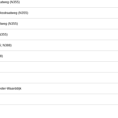
raatweg (N355)
ijksstraatweg (N355)
aatweg (N355)
N355)
5; N388)
8)
oster-Waarddijk