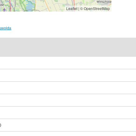
Leaflet
|
© OpenStreetMap
euwolda
)