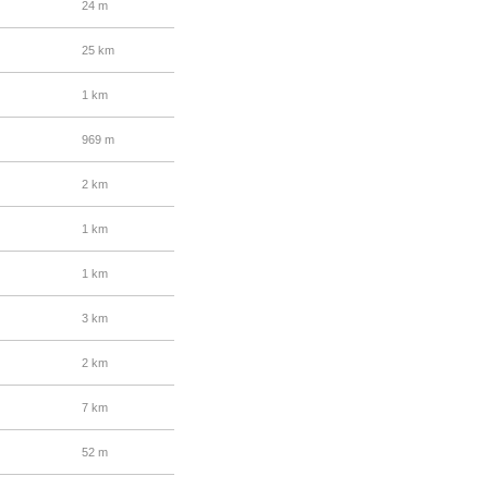
24 m
25 km
1 km
969 m
2 km
1 km
1 km
3 km
2 km
7 km
52 m