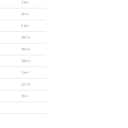
3 km
36 m
5 km
287 m
864 m
308 m
3 km
227 m
35 m