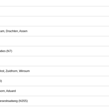
rdam, Drachten, Assen
ties (N7)
est, Zuidhorn, Winsum
0)
horn, Aduard
riesestraatweg (N355)