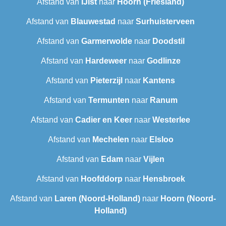
Afstand van
IJlst
naar
Hoorn (Friesland)
Afstand van
Blauwestad
naar
Surhuisterveen
Afstand van
Garmerwolde
naar
Doodstil
Afstand van
Hardeweer
naar
Godlinze
Afstand van
Pieterzijl
naar
Kantens
Afstand van
Termunten
naar
Ranum
Afstand van
Cadier en Keer
naar
Westerlee
Afstand van
Mechelen
naar
Elsloo
Afstand van
Edam
naar
Vijlen
Afstand van
Hoofddorp
naar
Hensbroek
Afstand van
Laren (Noord-Holland)
naar
Hoorn (Noord-
Holland)