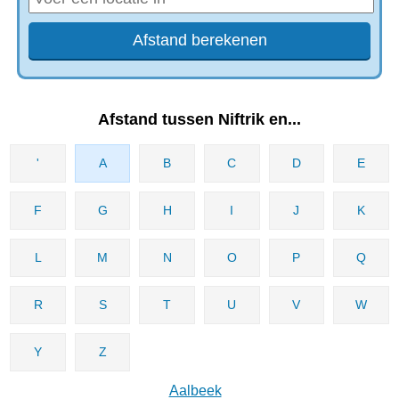
Afstand tussen Niftrik en...
'
A
B
C
D
E
F
G
H
I
J
K
L
M
N
O
P
Q
R
S
T
U
V
W
Y
Z
Aalbeek