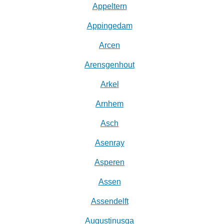
Appeltern
Appingedam
Arcen
Arensgenhout
Arkel
Arnhem
Asch
Asenray
Asperen
Assen
Assendelft
Augustinusga