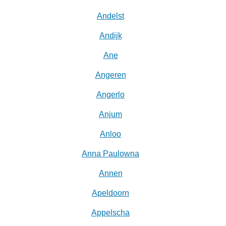
Andelst
Andijk
Ane
Angeren
Angerlo
Anjum
Anloo
Anna Paulowna
Annen
Apeldoorn
Appelscha