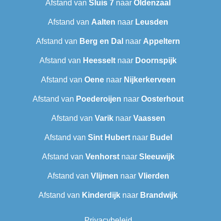
Afstand van
Sluis 7
naar
Oldenzaal
Afstand van
Aalten
naar
Leusden
Afstand van
Berg en Dal
naar
Appeltern
Afstand van
Heesselt
naar
Doornspijk
Afstand van
Oene
naar
Nijkerkerveen
Afstand van
Poederoijen
naar
Oosterhout
Afstand van
Varik
naar
Vaassen
Afstand van
Sint Hubert
naar
Budel
Afstand van
Venhorst
naar
Sleeuwijk
Afstand van
Vlijmen
naar
Vlierden
Afstand van
Kinderdijk
naar
Brandwijk
Privacybeleid