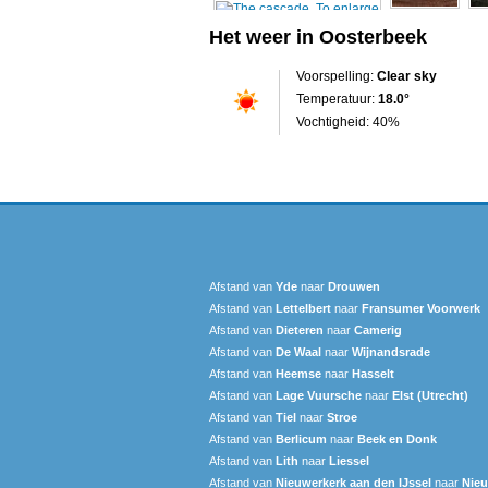
Het weer in Oosterbeek
Voorspelling:
Clear sky
Temperatuur:
18.0°
Vochtigheid: 40%
Afstand van
Yde
naar
Drouwen
Afstand van
Lettelbert
naar
Fransumer Voorwerk
Afstand van
Dieteren
naar
Camerig
Afstand van
De Waal
naar
Wijnandsrade
Afstand van
Heemse
naar
Hasselt
Afstand van
Lage Vuursche
naar
Elst (Utrecht)
Afstand van
Tiel
naar
Stroe
Afstand van
Berlicum
naar
Beek en Donk
Afstand van
Lith
naar
Liessel
Afstand van
Nieuwerkerk aan den IJssel
naar
Nie