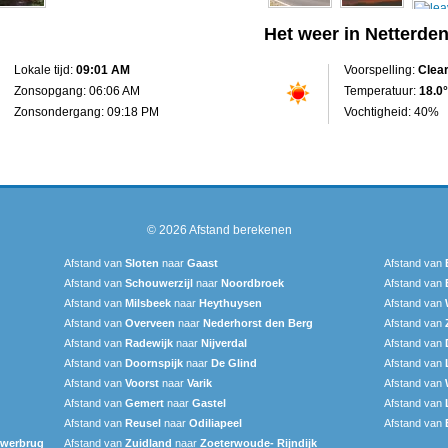
Het weer in Netterde
Lokale tijd:
09:01 AM
Voorspelling:
Clea
Zonsopgang: 06:06 AM
Temperatuur:
18.0°
Zonsondergang: 09:18 PM
Vochtigheid: 40%
© 2026
Afstand berekenen
Afstand van
Sloten
naar
Gaast
Afstand van
Afstand van
Schouwerzijl
naar
Noordbroek
Afstand van
Afstand van
Milsbeek
naar
Heythuysen
Afstand van
Afstand van
Overveen
naar
Nederhorst den Berg
Afstand van
Afstand van
Radewijk
naar
Nijverdal
Afstand van
Afstand van
Doornspijk
naar
De Glind
Afstand van
Afstand van
Voorst
naar
Varik
Afstand van
Afstand van
Gemert
naar
Gastel
Afstand van
Afstand van
Reusel
naar
Odiliapeel
Afstand van
uwerbrug
Afstand van
Zuidland
naar
Zoeterwoude- Rijndijk