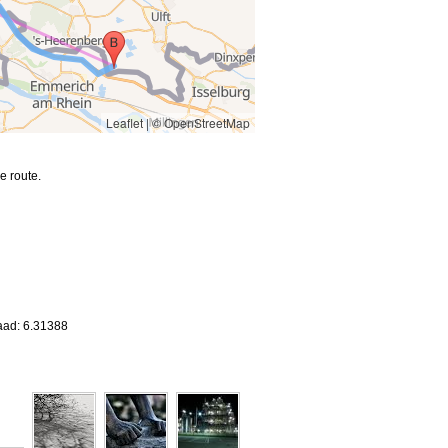
Leaflet
|
© OpenStreetMap
e route.
aad: 6.31388