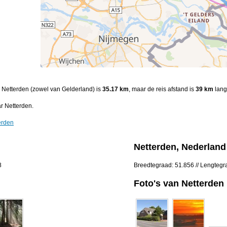
n Netterden (zowel van Gelderland) is
35.17 km
, maar de reis afstand is
39 km
lang
r Netterden.
erden
Netterden, Nederland
8
Breedtegraad: 51.856 // Lengtegr
Foto's van Netterden