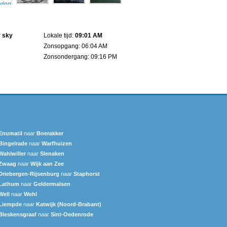
n
r sky
Lokale tijd:
09:01 AM
Zonsopgang: 06:04 AM
Zonsondergang: 09:16 PM
Enumatil
naar
Boerakker
Bingelrade
naar
Warfhuizen
Wahlwiller
naar
Slenaken
Zwaag
naar
Wijk aan Zee
Driebergen-Rijsenburg
naar
Staphorst
Lathum
naar
Geldermalsen
Well
naar
Wehl
Liempde
naar
Katwijk (Noord-Brabant)
Bleskensgraaf
naar
Sint-Oedenrode