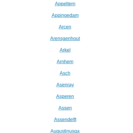
Appeltern
Appingedam
Arcen
Arensgenhout
Arkel
Arnhem
Asch
Asenray
Asperen
Assen
Assendelft
Augustinusga