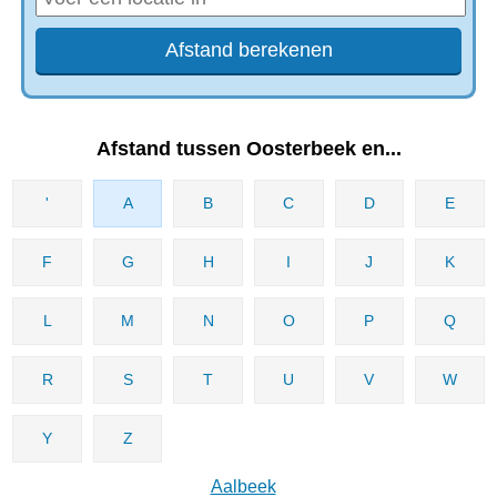
Afstand tussen Oosterbeek en...
'
A
B
C
D
E
F
G
H
I
J
K
L
M
N
O
P
Q
R
S
T
U
V
W
Y
Z
Aalbeek