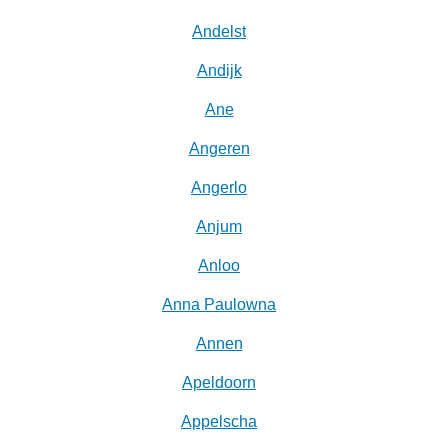
Andelst
Andijk
Ane
Angeren
Angerlo
Anjum
Anloo
Anna Paulowna
Annen
Apeldoorn
Appelscha