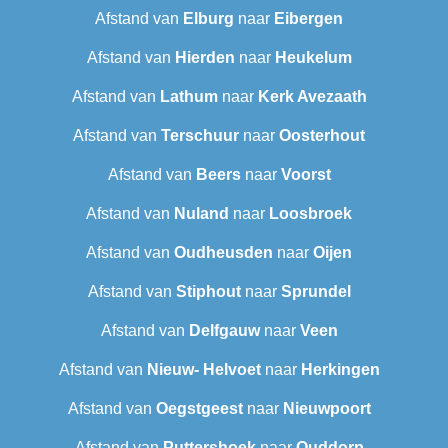
Afstand van
Elburg
naar
Eibergen
Afstand van
Hierden
naar
Heukelum
Afstand van
Lathum
naar
Kerk Avezaath
Afstand van
Terschuur
naar
Oosterhout
Afstand van
Beers
naar
Voorst
Afstand van
Nuland
naar
Loosbroek
Afstand van
Oudheusden
naar
Oijen
Afstand van
Stiphout
naar
Sprundel
Afstand van
Delfgauw
naar
Veen
Afstand van
Nieuw- Helvoet
naar
Herkingen
Afstand van
Oegstgeest
naar
Nieuwpoort
Afstand van
Puttershoek
naar
Ouddorp