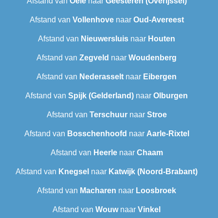
Afstand van
Oele
naar
Geesteren (Overijssel)
Afstand van
Vollenhove
naar
Oud-Avereest
Afstand van
Nieuwersluis
naar
Houten
Afstand van
Zegveld
naar
Woudenberg
Afstand van
Nederasselt
naar
Eibergen
Afstand van
Spijk (Gelderland)
naar
Olburgen
Afstand van
Terschuur
naar
Stroe
Afstand van
Bosschenhoofd
naar
Aarle-Rixtel
Afstand van
Heerle
naar
Chaam
Afstand van
Knegsel
naar
Katwijk (Noord-Brabant)
Afstand van
Macharen
naar
Loosbroek
Afstand van
Wouw
naar
Vinkel