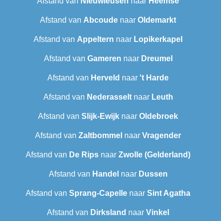
Afstand van
Nieuwleusen
naar
Heemse
Afstand van
Abcoude
naar
Oldemarkt
Afstand van
Appeltern
naar
Lopikerkapel
Afstand van
Gameren
naar
Dreumel
Afstand van
Herveld
naar
't Harde
Afstand van
Nederasselt
naar
Leuth
Afstand van
Slijk-Ewijk
naar
Oldebroek
Afstand van
Zaltbommel
naar
Vragender
Afstand van
De Rips
naar
Zwolle (Gelderland)
Afstand van
Handel
naar
Dussen
Afstand van
Sprang-Capelle
naar
Sint Agatha
Afstand van
Dirksland
naar
Vinkel