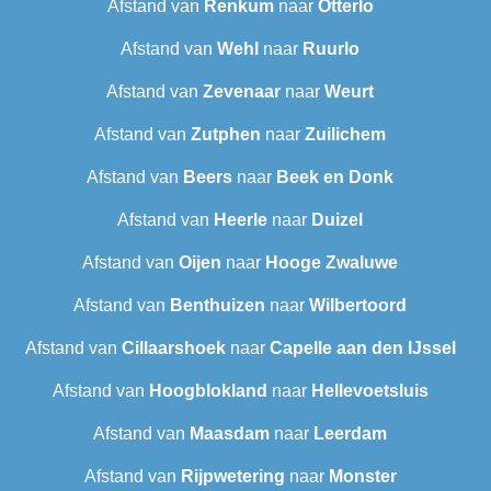
Afstand van
Renkum
naar
Otterlo
Afstand van
Wehl
naar
Ruurlo
Afstand van
Zevenaar
naar
Weurt
Afstand van
Zutphen
naar
Zuilichem
Afstand van
Beers
naar
Beek en Donk
Afstand van
Heerle
naar
Duizel
Afstand van
Oijen
naar
Hooge Zwaluwe
Afstand van
Benthuizen
naar
Wilbertoord
Afstand van
Cillaarshoek
naar
Capelle aan den IJssel
Afstand van
Hoogblokland
naar
Hellevoetsluis
Afstand van
Maasdam
naar
Leerdam
Afstand van
Rijpwetering
naar
Monster