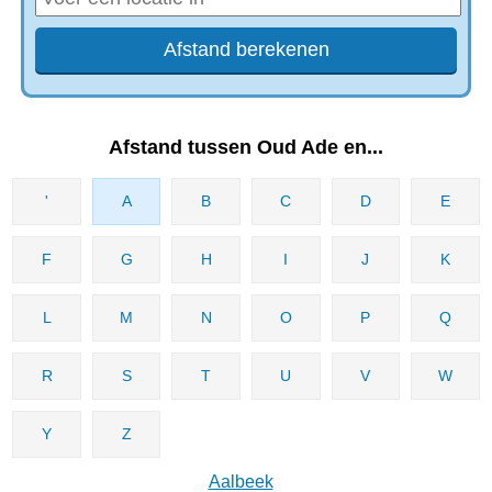
Afstand tussen Oud Ade en...
'
A
B
C
D
E
F
G
H
I
J
K
L
M
N
O
P
Q
R
S
T
U
V
W
Y
Z
Aalbeek