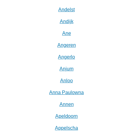
Andelst
Andijk
Ane
Angeren
Angerlo
Anjum
Anloo
Anna Paulowna
Annen
Apeldoorn
Appelscha