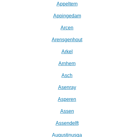
Appeltern
Appingedam
Arcen
Arensgenhout
Arkel
Arnhem
Asch
Asenray
Asperen
Assen
Assendelft
Augustinusga