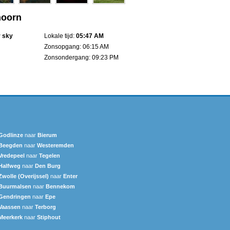
hoorn
r sky
Lokale tijd:
05:47 AM
Zonsopgang: 06:15 AM
Zonsondergang: 09:23 PM
Godlinze
naar
Bierum
Beegden
naar
Westeremden
Vredepeel
naar
Tegelen
Halfweg
naar
Den Burg
Zwolle (Overijssel)
naar
Enter
Buurmalsen
naar
Bennekom
Gendringen
naar
Epe
Vaassen
naar
Terborg
Meerkerk
naar
Stiphout