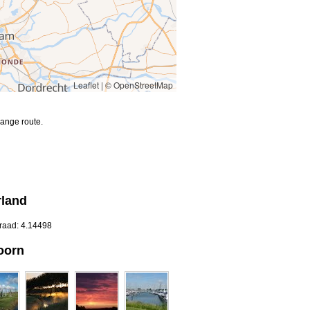
Leaflet
|
© OpenStreetMap
ange route.
rland
graad: 4.14498
oorn