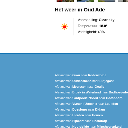
Het weer in Oud Ade
Voorspelling:
Clear sky
Temperatuur:
18.0°
Vochtigheid: 40%
Afstand van
Grou
naar
Roderwolde
Afstand van
Oudeschans
naar
Lutjegast
Afstand van
Meerssen
naar
Geulle
Afstand van
Broek in Waterland
naar
Badhoevedo
Afstand van
Santpoort-Noord
naar
Hoofddorp
Afstand van
Vianen (Utrecht)
naar
Leusden
Afstand van
Doesburg
naar
Didam
Afstand van
Hierden
naar
Hernen
Afstand van
Fijnaart
naar
Elsendorp
Afstand van
Noordzijde
naar
Mijnsheerenland