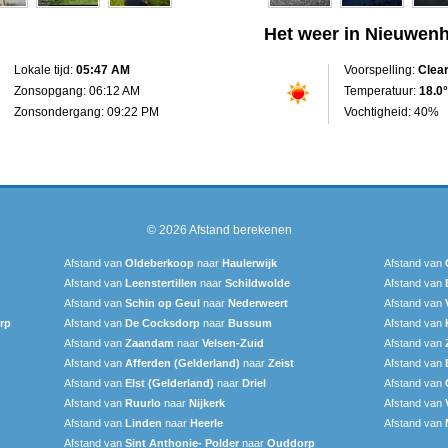
Het weer in Nieuwen
Lokale tijd:
05:47 AM
Voorspelling:
Clea
Zonsopgang: 06:12 AM
Temperatuur:
18.0°
Zonsondergang: 09:22 PM
Vochtigheid: 40%
© 2026
Afstand berekenen
Afstand van
Oldeberkoop
naar
Haulerwijk
Afstand van
Afstand van
Leenstertillen‎
naar
Schildwolde
Afstand van
Afstand van
Schin op Geul
naar
Nederweert
Afstand van
rp
Afstand van
De Cocksdorp
naar
Bussum
Afstand van
Afstand van
Zaandam
naar
Velsen-Zuid
Afstand van
Afstand van
Afferden (Gelderland)
naar
Zeist
Afstand van
Afstand van
Elst (Gelderland)
naar
Driel
Afstand van
Afstand van
Ruurlo
naar
Nijkerk
Afstand van
Afstand van
Linden
naar
Heerle
Afstand van
Afstand van
Sint Anthonie- Polder
naar
Ouddorp