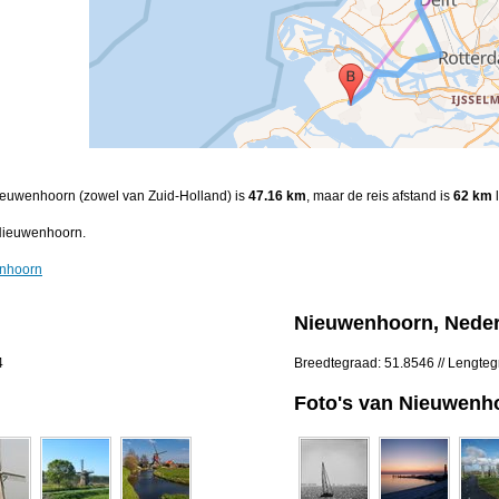
Nieuwenhoorn (zowel van Zuid-Holland) is
47.16 km
, maar de reis afstand is
62 km
l
Nieuwenhoorn.
enhoorn
Nieuwenhoorn, Nede
4
Breedtegraad: 51.8546 // Lengte
Foto's van Nieuwenh