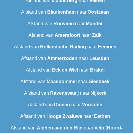
Afstand van
Muiderberg
naar
Velden
Afstand van
Blankenham
naar
Oostzaan
Afstand van
Rouveen
naar
Mander
Afstand van
Amersfoort
naar
Zalk
Afstand van
Hollandsche Rading
naar
Eemnes
Afstand van
Ammerzoden
naar
Leusden
Afstand van
Eck en Wiel
naar
Brakel
Afstand van
Maasbommel
naar
Giesbeek
Afstand van
Ravenswaaij
naar
Nijkerk
Afstand van
Demen
naar
Vorchten
Afstand van
Hooge Zwaluwe
naar
Eethen
Afstand van
Alphen aan den Rijn
naar
Velp (Noord-