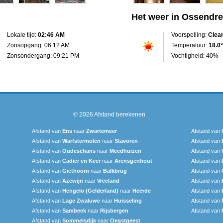
Het weer in Ossendre
Lokale tijd:
02:46 AM
Voorspelling:
Clea
Zonsopgang: 06:12 AM
Temperatuur:
18.0°
Zonsondergang: 09:21 PM
Vochtigheid: 40%
© 2026
Afstand berekenen
Afstand van
Ens
naar
Zwartemeer
Afstand van
Afstand van
Warfstermolen
naar
Stavoren
Afstand van
Afstand van
Oudeschans
naar
Meedhuizen
Afstand van
Afstand van
Cadier en Keer
naar
Arensgenhout
Afstand van
Afstand van
Giethoorn
naar
Balkbrug
Afstand van
Afstand van
Azewijn
naar
Vreeland
Afstand van
Afstand van
Hengelo (Gelderland)
naar
Heerde
Afstand van
Afstand van
Lage Zwaluwe
naar
Huisseling
Afstand van
Afstand van
Sambeek
naar
Rijsbergen
Afstand van
Afstand van
Sommelsdijk
naar
Oegstgeest