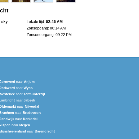
cht
r sky
Lokale tijd:
02:46 AM
Zonsopgang: 06:14 AM
Zonsondergang: 09:22 PM
Cornwerd
naar
Anjum
Dorkwerd
naar
Wyns
Westerlee
naar
Termunterzijl
Limbricht
naar
Jabeek
Oldemarkt
naar
Nijverdal
Bruchem
naar
Bredevoort
Randwijk
naar
Kerkdriel
Nispen
naar
Megen
Mijnsheerenland
naar
Barendrecht