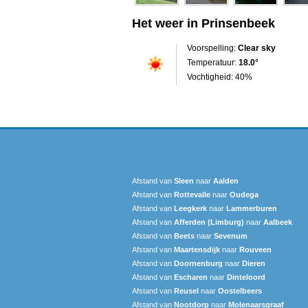
Het weer in Prinsenbeek
Voorspelling:
Clear sky
Temperatuur:
18.0°
Vochtigheid: 40%
Afstand van
Sleen
naar
Aalden
Afstand van
Rottevalle
naar
Oudega
Afstand van
Leegkerk
naar
Lammerburen
Afstand van
Afferden (Limburg)
naar
Aalbeek
Afstand van
Beets
naar
Sevenum
Afstand van
Maartensdijk
naar
Rouveen
Afstand van
Doornenburg
naar
Dieren
Afstand van
Escharen
naar
Dinteloord
Afstand van
Reusel
naar
Oostelbeers
Afstand van
Nootdorp
naar
Molenaarsgraaf