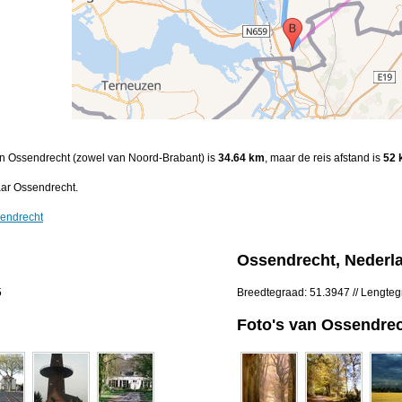
 en Ossendrecht (zowel van Noord-Brabant) is
34.64 km
, maar de reis afstand is
52 
ar Ossendrecht.
sendrecht
Ossendrecht, Nederl
5
Breedtegraad: 51.3947 // Lengte
Foto's van Ossendre