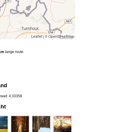
Leaflet
|
© OpenStreetMap
km
lange route.
and
graad: 4.33358
cht