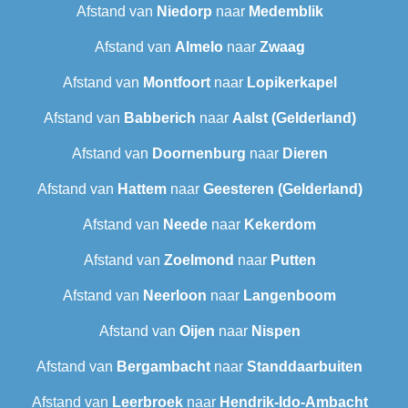
Afstand van
Niedorp
naar
Medemblik
Afstand van
Almelo
naar
Zwaag
Afstand van
Montfoort
naar
Lopikerkapel
Afstand van
Babberich
naar
Aalst (Gelderland)
Afstand van
Doornenburg
naar
Dieren
Afstand van
Hattem
naar
Geesteren (Gelderland)
Afstand van
Neede
naar
Kekerdom
Afstand van
Zoelmond
naar
Putten
Afstand van
Neerloon
naar
Langenboom
Afstand van
Oijen
naar
Nispen
Afstand van
Bergambacht
naar
Standdaarbuiten
Afstand van
Leerbroek
naar
Hendrik-Ido-Ambacht