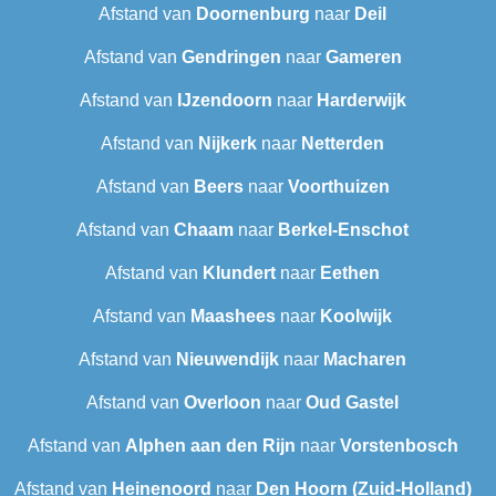
Afstand van
Doornenburg
naar
Deil
Afstand van
Gendringen
naar
Gameren
Afstand van
IJzendoorn
naar
Harderwijk
Afstand van
Nijkerk
naar
Netterden
Afstand van
Beers
naar
Voorthuizen
Afstand van
Chaam
naar
Berkel-Enschot
Afstand van
Klundert
naar
Eethen
Afstand van
Maashees
naar
Koolwijk
Afstand van
Nieuwendijk
naar
Macharen
Afstand van
Overloon
naar
Oud Gastel
Afstand van
Alphen aan den Rijn
naar
Vorstenbosch
Afstand van
Heinenoord
naar
Den Hoorn (Zuid-Holland)