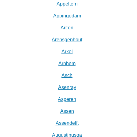
Appeltern
Appingedam
Arcen
Arensgenhout
Arkel
Arnhem
Asch
Asenray
Asperen
Assen
Assendelft
Augustinusga