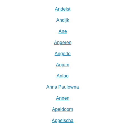
Andelst
Andijk
Ane
Angeren
Angerlo
Anjum
Anloo
Anna Paulowna
Annen
Apeldoorn
Appelscha