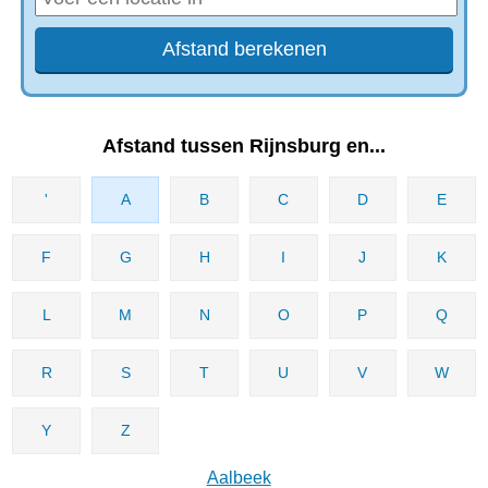
Afstand tussen Rijnsburg en...
'
A
B
C
D
E
F
G
H
I
J
K
L
M
N
O
P
Q
R
S
T
U
V
W
Y
Z
Aalbeek