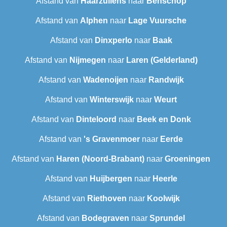
Afstand van
Haarzuilens
naar
Benschop
Afstand van
Alphen
naar
Lage Vuursche
Afstand van
Dinxperlo
naar
Baak
Afstand van
Nijmegen
naar
Laren (Gelderland)
Afstand van
Wadenoijen
naar
Randwijk
Afstand van
Winterswijk
naar
Weurt
Afstand van
Dinteloord
naar
Beek en Donk
Afstand van
's Gravenmoer
naar
Eerde
Afstand van
Haren (Noord-Brabant)
naar
Groeningen
Afstand van
Huijbergen
naar
Heerle
Afstand van
Riethoven
naar
Koolwijk
Afstand van
Bodegraven
naar
Sprundel