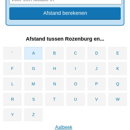
Afstand tussen Rozenburg en...
'
A
B
C
D
E
F
G
H
I
J
K
L
M
N
O
P
Q
R
S
T
U
V
W
Y
Z
Aalbeek