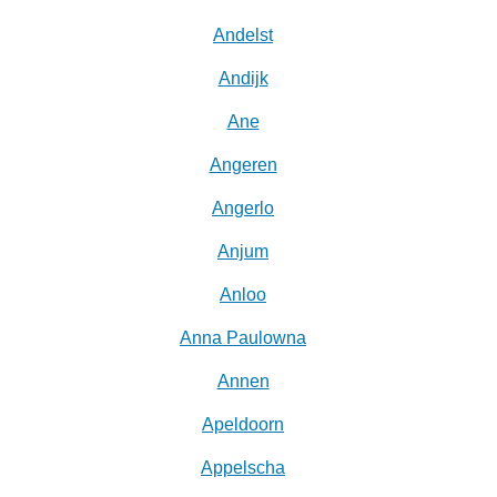
Andelst
Andijk
Ane
Angeren
Angerlo
Anjum
Anloo
Anna Paulowna
Annen
Apeldoorn
Appelscha