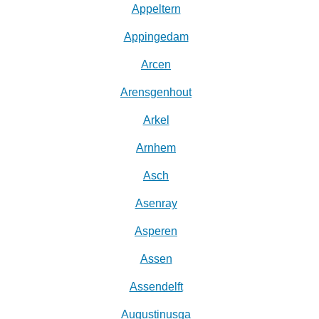
Appeltern
Appingedam
Arcen
Arensgenhout
Arkel
Arnhem
Asch
Asenray
Asperen
Assen
Assendelft
Augustinusga