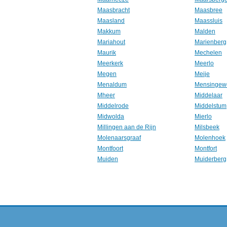
Maasbracht
Maasbree
Maasland
Maassluis
Makkum
Malden
Mariahout
Marienberg
Maurik
Mechelen
Meerkerk
Meerlo
Megen
Meije
Menaldum
Mensingew
Mheer
Middelaar
Middelrode
Middelstum
Midwolda
Mierlo
Millingen aan de Rijn
Milsbeek
Molenaarsgraaf
Molenhoek
Montfoort
Montfort
Muiden
Muiderberg