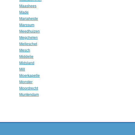
Maashees
Made
Mariaheide
Marssum
Meedhuizen
Megchelen
Melleschet
Mesch
Middelie
Midsland
Mill
Moerkapelle
Monster
Moordrecht
Muntendam