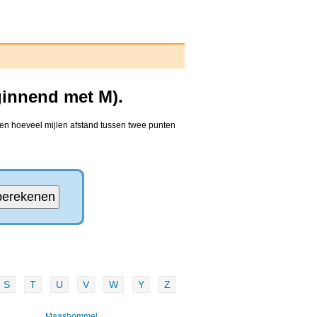
ginnend met M).
den hoeveel mijlen afstand tussen twee punten
S
T
U
V
W
Y
Z
Maasbommel