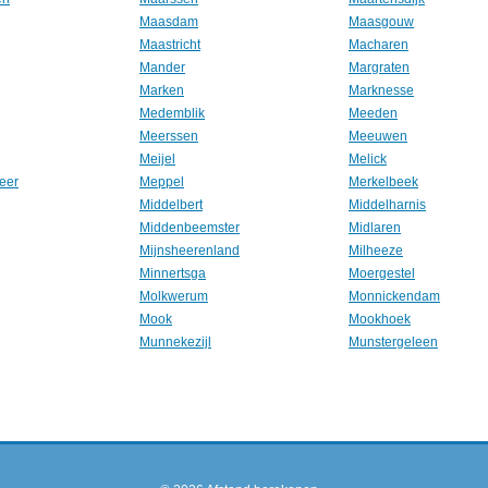
Maasdam
Maasgouw
Maastricht
Macharen
Mander
Margraten
Marken
Marknesse
Medemblik
Meeden
Meerssen
Meeuwen
Meijel
Melick
eer
Meppel
Merkelbeek
Middelbert
Middelharnis
Middenbeemster
Midlaren
Mijnsheerenland
Milheeze
Minnertsga
Moergestel
Molkwerum
Monnickendam
Mook
Mookhoek
Munnekezijl
Munstergeleen