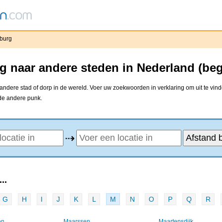
burg
g naar andere steden in Nederland (be
ndere stad of dorp in de wereld. Voer uw zoekwoorden in verklaring om uit te vin
 de andere punk.
⇢
..
G
H
I
J
K
L
M
N
O
P
Q
R
en
Maarssen
Maartensdijk