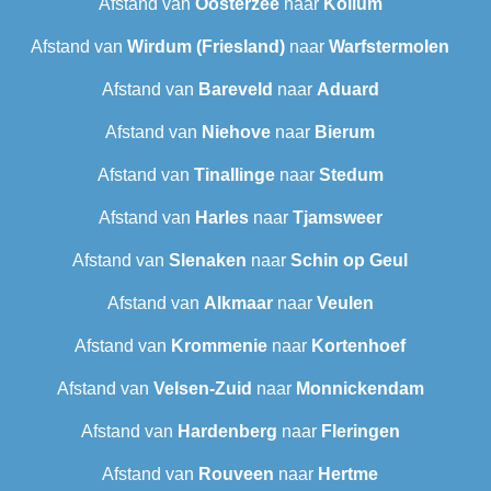
Afstand van
Oosterzee
naar
Kollum
Afstand van
Wirdum (Friesland)
naar
Warfstermolen
Afstand van
Bareveld
naar
Aduard
Afstand van
Niehove
naar
Bierum
Afstand van
Tinallinge
naar
Stedum
Afstand van
Harles
naar
Tjamsweer
Afstand van
Slenaken
naar
Schin op Geul
Afstand van
Alkmaar
naar
Veulen
Afstand van
Krommenie
naar
Kortenhoef
Afstand van
Velsen-Zuid
naar
Monnickendam
Afstand van
Hardenberg
naar
Fleringen
Afstand van
Rouveen
naar
Hertme