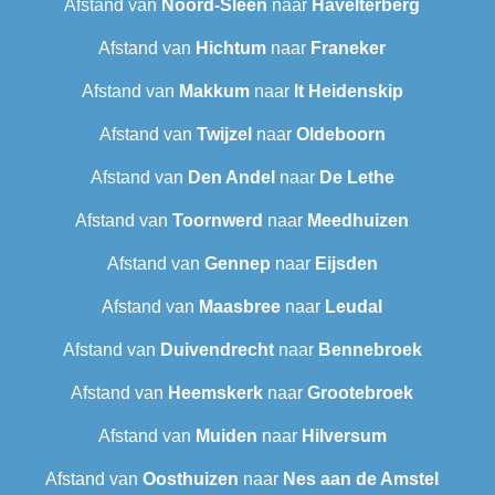
Afstand van
Noord-Sleen
naar
Havelterberg
Afstand van
Hichtum
naar
Franeker
Afstand van
Makkum
naar
It Heidenskip
Afstand van
Twijzel
naar
Oldeboorn
Afstand van
Den Andel
naar
De Lethe
Afstand van
Toornwerd
naar
Meedhuizen
Afstand van
Gennep
naar
Eijsden
Afstand van
Maasbree
naar
Leudal‎
Afstand van
Duivendrecht
naar
Bennebroek
Afstand van
Heemskerk
naar
Grootebroek
Afstand van
Muiden
naar
Hilversum
Afstand van
Oosthuizen
naar
Nes aan de Amstel