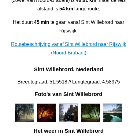
(zowel van Noord-Brabant) is
40.61 km
, maar de reis
afstand is
54 km
lange route.
Het duurt
45 min
te gaan vanaf Sint Willebrord naar
Rijswijk.
Routebeschrijving vanaf Sint Willebrord naar Rijswijk
(Noord-Brabant)
Sint Willebrord, Nederland
Breedtegraad: 51.5518 // Lengtegraad: 4.58975
Foto's van Sint Willebrord
Het weer in Sint Willebrord