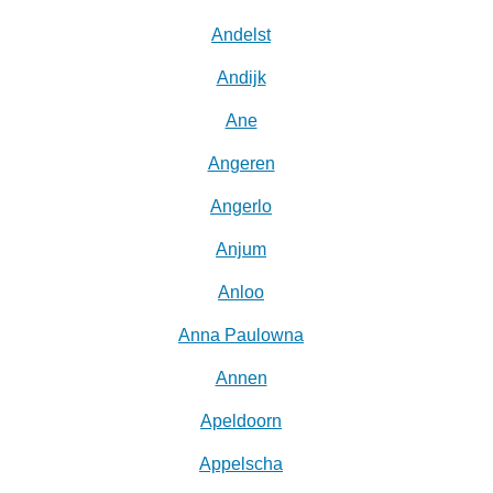
Andelst
Andijk
Ane
Angeren
Angerlo
Anjum
Anloo
Anna Paulowna
Annen
Apeldoorn
Appelscha