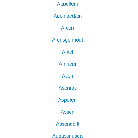
Appeltern
Appingedam
Arcen
Arensgenhout
Arkel
Arnhem
Asch
Asenray
Asperen
Assen
Assendelft
Augustinusga