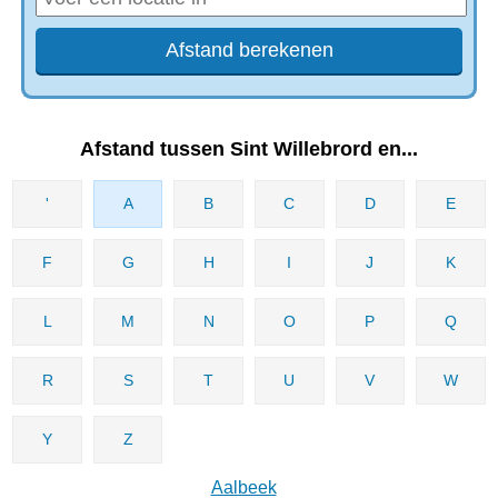
Afstand tussen Sint Willebrord en...
'
A
B
C
D
E
F
G
H
I
J
K
L
M
N
O
P
Q
R
S
T
U
V
W
Y
Z
Aalbeek