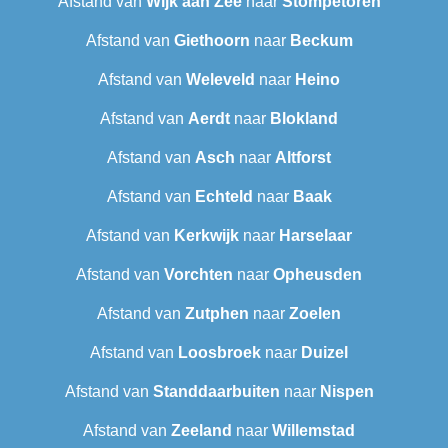
Afstand van
Wijk aan Zee
naar
Stompetoren
Afstand van
Giethoorn
naar
Beckum
Afstand van
Weleveld
naar
Heino
Afstand van
Aerdt
naar
Blokland
Afstand van
Asch
naar
Altforst
Afstand van
Echteld
naar
Baak
Afstand van
Kerkwijk
naar
Harselaar
Afstand van
Vorchten
naar
Opheusden
Afstand van
Zutphen
naar
Zoelen
Afstand van
Loosbroek
naar
Duizel
Afstand van
Standdaarbuiten
naar
Nispen
Afstand van
Zeeland
naar
Willemstad