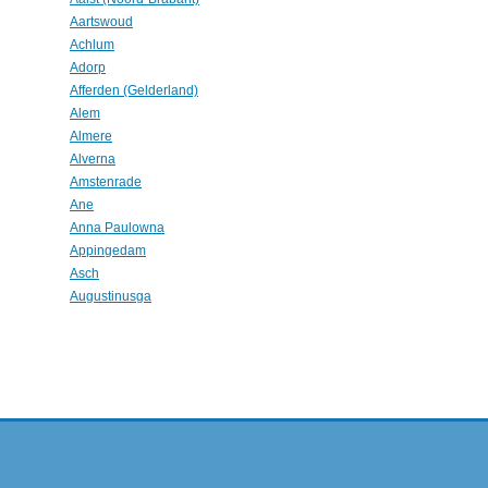
Aartswoud
Achlum
Adorp
Afferden (Gelderland)
Alem
Almere
Alverna
Amstenrade
Ane
Anna Paulowna
Appingedam
Asch
Augustinusga