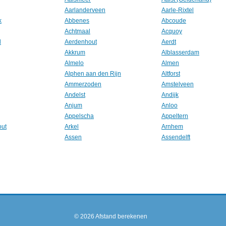
Aarlanderveen
Aarle-Rixtel
k
Abbenes
Abcoude
Achtmaal
Acquoy
l
Aerdenhout
Aerdt
Akkrum
Alblasserdam
Almelo
Almen
Alphen aan den Rijn
Altforst
Ammerzoden
Amstelveen
Andelst
Andijk
Anjum
Anloo
Appelscha
Appeltern
out
Arkel
Arnhem
Assen
Assendelft
© 2026
Afstand berekenen