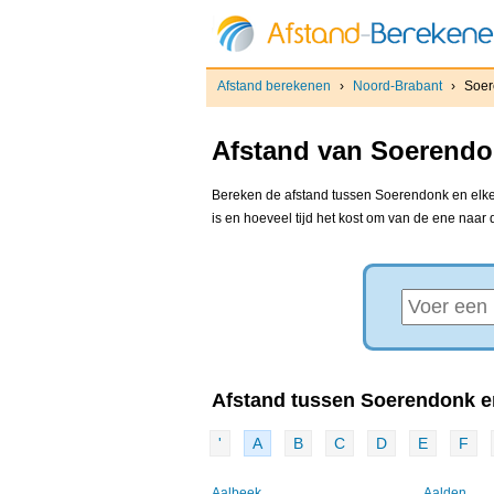
Afstand berekenen
›
Noord-Brabant
›
Soer
Afstand van Soerendon
Bereken de afstand tussen Soerendonk en elke 
is en hoeveel tijd het kost om van de ene naar
Afstand tussen Soerendonk en
'
A
B
C
D
E
F
Aalbeek
Aalden