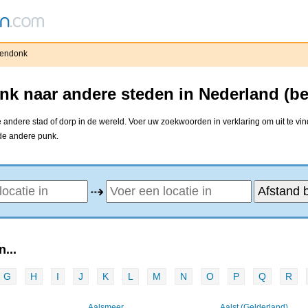
endonk
k naar andere steden in Nederland (b
andere stad of dorp in de wereld. Voer uw zoekwoorden in verklaring om uit te vi
 de andere punk.
⇢
...
G
H
I
J
K
L
M
N
O
P
Q
R
Aalsmeer
Aalst (Gelderland)