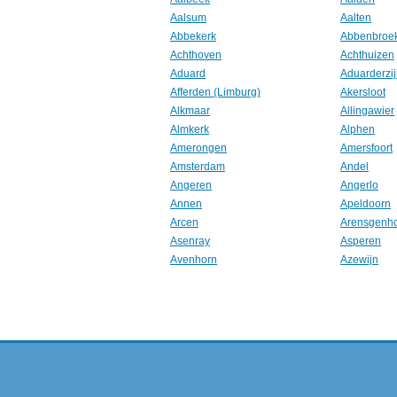
Aalsum
Aalten
Abbekerk
Abbenbroe
Achthoven
Achthuizen
Aduard
Aduarderzij
Afferden (Limburg)
Akersloot
Alkmaar
Allingawier
Almkerk
Alphen
Amerongen
Amersfoort
Amsterdam
Andel
Angeren
Angerlo
Annen
Apeldoorn
Arcen
Arensgenh
Asenray
Asperen
Avenhorn
Azewijn