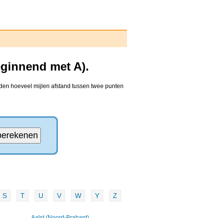
eginnend met A).
nden hoeveel mijlen afstand tussen twee punten
S
T
U
V
W
Y
Z
Aalst (Noord-Brabant)