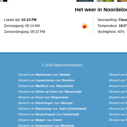
Het weer in Noordelo
Lokale tijd:
02:24 PM
Voorspelling:
Clea
Zonsopgang: 06:14 AM
Temperatuur:
18.0°
Zonsondergang: 09:22 PM
Vochtigheid: 40%
© 2026
Afstand berekenen
Afstand van
Marknesse
naar
Vledder
Afstand van
Afstand van
Lauwersoog
naar
Kantens
Afstand van
Afstand van
Warffum
naar
Vriescheloo
Afstand van
Afstand van
Schin op Geul
naar
Nieuwstadt
Afstand van
Afstand van
Goor
naar
Diepenveen
Afstand van
Afstand van
Amerongen
naar
Wesepe
Afstand van
Afstand van
Batenburg
naar
Aalst (Gelderland)
Afstand van
Afstand van
Hoog-Keppel
naar
Harderwijk
Afstand van
Afstand van
Megen
naar
Keent
Afstand van
Afstand van
Oegstgeest
naar
Meerkerk