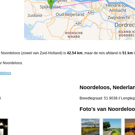
en Noordeloos (zowel van Zuid-Holland) is
42.54 km
, maar de reis afstand is
51 km
l
ar Noordeloos.
rdeloos
Noordeloos, Nederla
4
Breedtegraad: 51.9038 // Lengte
Foto's van Noordelo