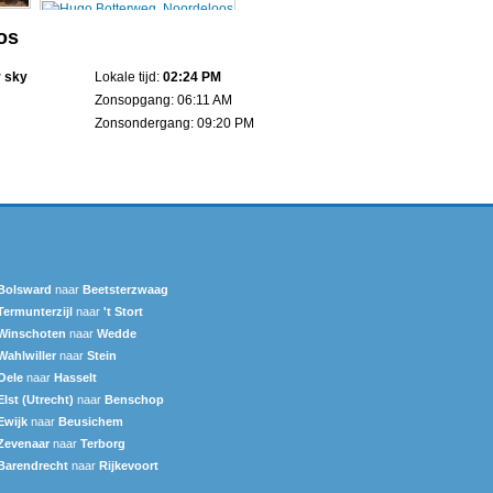
os
r sky
Lokale tijd:
02:24 PM
Zonsopgang: 06:11 AM
Zonsondergang: 09:20 PM
Bolsward‎
naar
Beetsterzwaag
Termunterzijl
naar
't Stort
Winschoten
naar
Wedde
Wahlwiller
naar
Stein
Oele
naar
Hasselt
Elst (Utrecht)
naar
Benschop
Ewijk
naar
Beusichem
Zevenaar
naar
Terborg
Barendrecht
naar
Rijkevoort