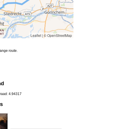
Leaflet
|
© OpenStreetMap
ange route.
nd
graad: 4.94317
os