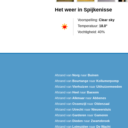
Het weer in Spijkenisse
Voorspelling:
Clear sky
Temperatuur:
18.0°
Vochtigheid: 40%
Afstand van
Norg
naar
Buinen
Afstand van
Bourtange
naar
Kollumerpomp
Afstand van
Vierhuizen
naar
Uithuizermeeden
Afstand van
Heel
naar
Baexem
Afstand van
Alkmaar
naar
Abbenes
Afstand van
Ossenzijl
naar
Oldenzaal
Afstand van
Utrecht
naar
Nieuwersluis
Afstand van
Garderen
naar
Gameren
Afstand van
Dieden
naar
Zwartebroek
Afstand van
Leimuiden
naar
De Wacht