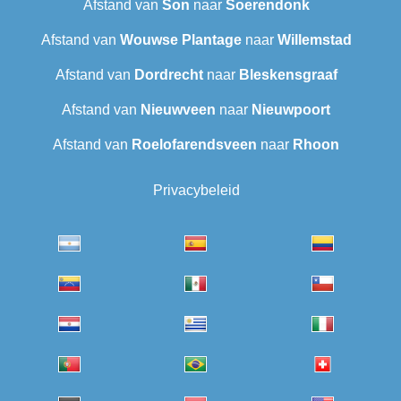
Afstand van
Son
naar
Soerendonk
Afstand van
Wouwse Plantage
naar
Willemstad
Afstand van
Dordrecht
naar
Bleskensgraaf
Afstand van
Nieuwveen
naar
Nieuwpoort
Afstand van
Roelofarendsveen
naar
Rhoon
Privacybeleid