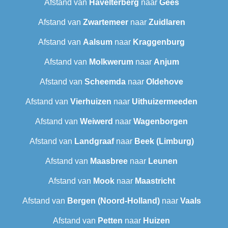
Afstand van
Havelterberg
naar
Gees
Afstand van
Zwartemeer
naar
Zuidlaren
Afstand van
Aalsum
naar
Kraggenburg
Afstand van
Molkwerum
naar
Anjum
Afstand van
Scheemda
naar
Oldehove
Afstand van
Vierhuizen
naar
Uithuizermeeden
Afstand van
Weiwerd
naar
Wagenborgen
Afstand van
Landgraaf
naar
Beek (Limburg)
Afstand van
Maasbree
naar
Leunen
Afstand van
Mook
naar
Maastricht
Afstand van
Bergen (Noord-Holland)
naar
Vaals
Afstand van
Petten
naar
Huizen