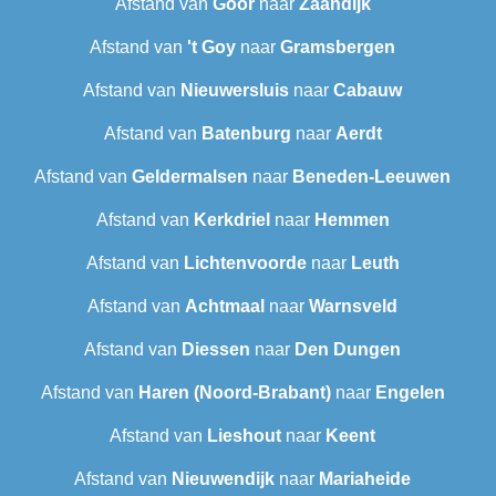
Afstand van
Goor
naar
Zaandijk
Afstand van
't Goy
naar
Gramsbergen
Afstand van
Nieuwersluis
naar
Cabauw
Afstand van
Batenburg
naar
Aerdt
Afstand van
Geldermalsen
naar
Beneden-Leeuwen
Afstand van
Kerkdriel
naar
Hemmen
Afstand van
Lichtenvoorde
naar
Leuth
Afstand van
Achtmaal
naar
Warnsveld
Afstand van
Diessen
naar
Den Dungen
Afstand van
Haren (Noord-Brabant)
naar
Engelen
Afstand van
Lieshout
naar
Keent
Afstand van
Nieuwendijk
naar
Mariaheide