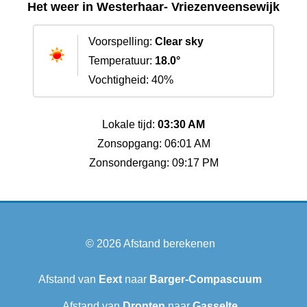
Het weer in Westerhaar- Vriezenveensewijk
Voorspelling:
Clear sky
Temperatuur:
18.0°
Vochtigheid: 40%
Lokale tijd:
03:30 AM
Zonsopgang: 06:01 AM
Zonsondergang: 09:17 PM
© 2026
Afstand berekenen
Afstand van
Eext
naar
Barger-Compascuum
Afstand van
Dronten
naar
Gasselte