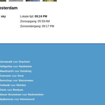
msterdam
r sky
Lokale tijd:
09:24 PM
Zonsopgang: 05:59 AM
Zonsondergang: 09:17 PM
Earnewald
naar
Drachten
Heiligerlee
naar
Hardeweer
Maasbracht
naar
Hulsberg
Overveen
naar
Oost
Benschop
naar
Vriezenveen
Kerkwijk
naar
Hierden
Tricht
naar
Renkum
Nieuw-Vossemeer
naar
Nederwetten
Spijkenisse
naar
Heinenoord