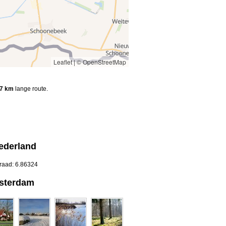
Leaflet
|
© OpenStreetMap
7 km
lange route.
ederland
graad: 6.86324
msterdam