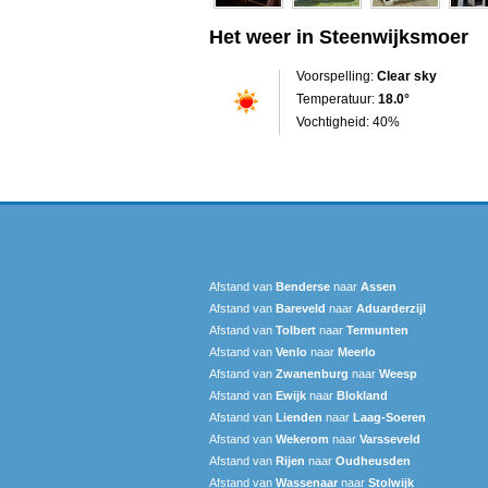
Het weer in Steenwijksmoer
Voorspelling:
Clear sky
Temperatuur:
18.0°
Vochtigheid: 40%
Afstand van
Benderse
naar
Assen
Afstand van
Bareveld
naar
Aduarderzijl
Afstand van
Tolbert
naar
Termunten
Afstand van
Venlo
naar
Meerlo
Afstand van
Zwanenburg
naar
Weesp
Afstand van
Ewijk
naar
Blokland
Afstand van
Lienden
naar
Laag-Soeren
Afstand van
Wekerom
naar
Varsseveld
Afstand van
Rijen
naar
Oudheusden
Afstand van
Wassenaar
naar
Stolwijk