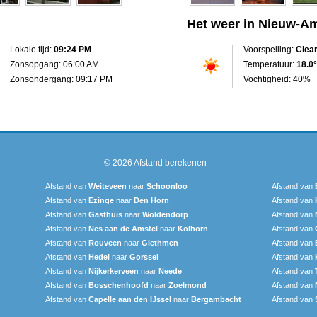
Het weer in Nieuw-A
Lokale tijd:
09:24 PM
Voorspelling:
Clea
Zonsopgang: 06:00 AM
Temperatuur:
18.0°
Zonsondergang: 09:17 PM
Vochtigheid: 40%
© 2026
Afstand berekenen
Afstand van
Weiteveen
naar
Schoonloo
Afstand van
Afstand van
Ezinge
naar
Den Horn
Afstand van
Afstand van
Gasthuis
naar
Woldendorp
Afstand van
Afstand van
Nes aan de Amstel
naar
Kolhorn
Afstand van
Afstand van
Rouveen
naar
Giethmen
Afstand van
Afstand van
Hedel
naar
Gorssel
Afstand van
Afstand van
Nijkerkerveen
naar
Neede
Afstand van
Afstand van
Bosschenhoofd
naar
Zoelmond
Afstand van
Afstand van
Capelle aan den IJssel
naar
Bergambacht
Afstand van