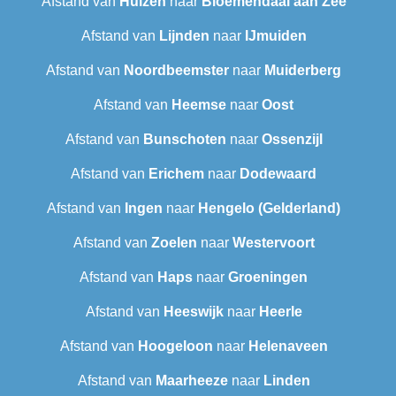
Afstand van
Huizen
naar
Bloemendaal aan Zee
Afstand van
Lijnden
naar
IJmuiden
Afstand van
Noordbeemster
naar
Muiderberg
Afstand van
Heemse
naar
Oost
Afstand van
Bunschoten
naar
Ossenzijl
Afstand van
Erichem
naar
Dodewaard
Afstand van
Ingen
naar
Hengelo (Gelderland)
Afstand van
Zoelen
naar
Westervoort
Afstand van
Haps
naar
Groeningen
Afstand van
Heeswijk
naar
Heerle
Afstand van
Hoogeloon
naar
Helenaveen
Afstand van
Maarheeze
naar
Linden