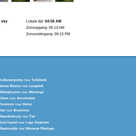
r sky
Lokale tijd:
04:56 AM
Zonsopgang: 06:10 AM
Zonsondergang: 09:15 PM
Kollumerpomp
naar
Tollebeek
Nieuw Beerta
naar
Leegkerk
Billinghuizen
naar
Wetsinge
Edam
naar
Amsterdam
Zenderen
naar
Heino
Ede
naar
Brummen
Waardenburg
naar
Tiel
Oud Gastel
naar
Lage Zwaluwe
Blaaksedijk
naar
Wouwse Plantage