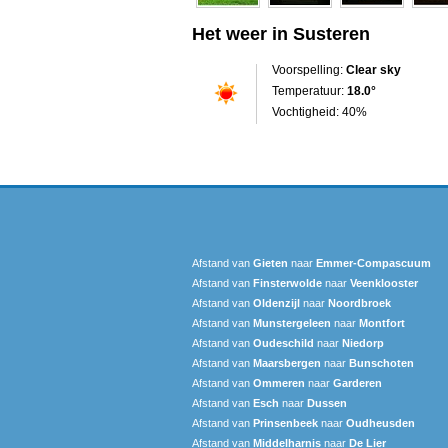
Het weer in Susteren
Voorspelling:
Clear sky
Temperatuur:
18.0°
Vochtigheid: 40%
Afstand van
Gieten
naar
Emmer-Compascuum
Afstand van
Finsterwolde
naar
Veenklooster
Afstand van
Oldenzijl
naar
Noordbroek
Afstand van
Munstergeleen
naar
Montfort
Afstand van
Oudeschild
naar
Niedorp
Afstand van
Maarsbergen
naar
Bunschoten
Afstand van
Ommeren
naar
Garderen
Afstand van
Esch
naar
Dussen
Afstand van
Prinsenbeek
naar
Oudheusden
Afstand van
Middelharnis
naar
De Lier