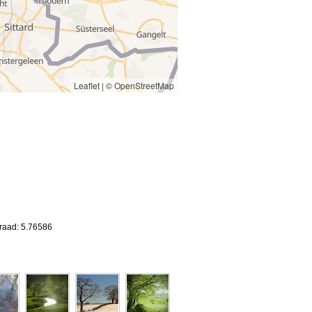
Leaflet
|
© OpenStreetMap
graad: 5.76586