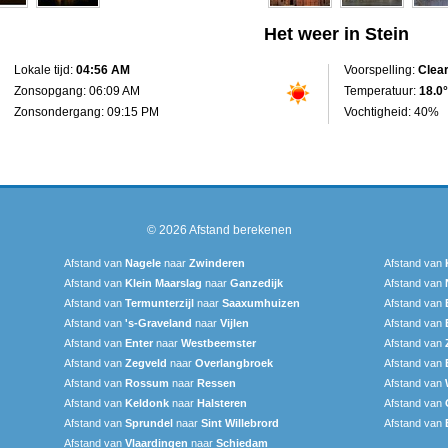
Het weer in Stein
Lokale tijd:
04:56 AM
Voorspelling:
Clea
Zonsopgang: 06:09 AM
Temperatuur:
18.0°
Zonsondergang: 09:15 PM
Vochtigheid: 40%
© 2026
Afstand berekenen
Afstand van
Nagele
naar
Zwinderen
Afstand van
Afstand van
Klein Maarslag
naar
Ganzedijk
Afstand van
Afstand van
Termunterzijl
naar
Saaxumhuizen
Afstand van
Afstand van
's-Graveland
naar
Vijlen
Afstand van
Afstand van
Enter
naar
Westbeemster
Afstand van
Afstand van
Zegveld
naar
Overlangbroek
Afstand van
Afstand van
Rossum
naar
Ressen
Afstand van
Afstand van
Keldonk
naar
Halsteren
Afstand van
Afstand van
Sprundel
naar
Sint Willebrord
Afstand van
Afstand van
Vlaardingen
naar
Schiedam