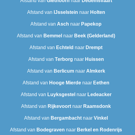
Afstand van
Giethoorn
naar
Dedemsvaart
Afstand van
IJsselstein
naar
Holten
Afstand van
Asch
naar
Papekop
Afstand van
Bemmel
naar
Beek (Gelderland)
Afstand van
Echteld
naar
Drempt
Afstand van
Terborg
naar
Huissen
Afstand van
Berlicum
naar
Almkerk
Afstand van
Hooge Mierde
naar
Eethen
Afstand van
Luyksgestel
naar
Ledeacker
Afstand van
Rijkevoort
naar
Raamsdonk
Afstand van
Bergambacht
naar
Vinkel
Afstand van
Bodegraven
naar
Berkel en Rodenrijs