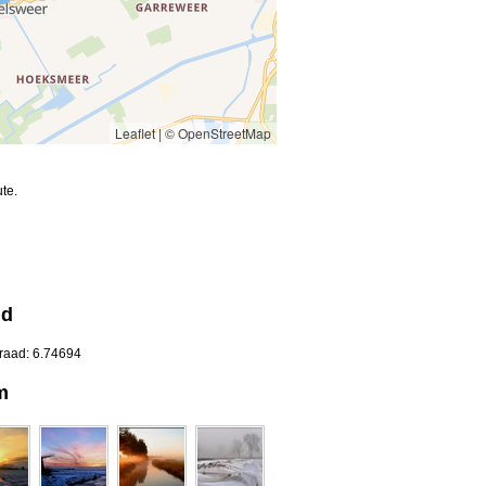
Leaflet
|
© OpenStreetMap
te.
nd
graad: 6.74694
m