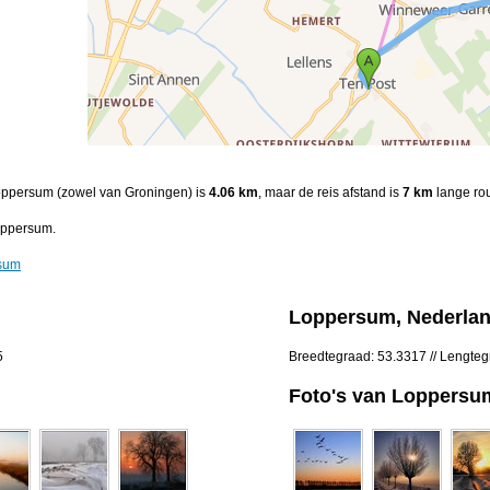
 Loppersum (zowel van Groningen) is
4.06 km
, maar de reis afstand is
7 km
lange rou
oppersum.
rsum
Loppersum, Nederla
5
Breedtegraad: 53.3317 // Lengte
Foto's van Loppersu