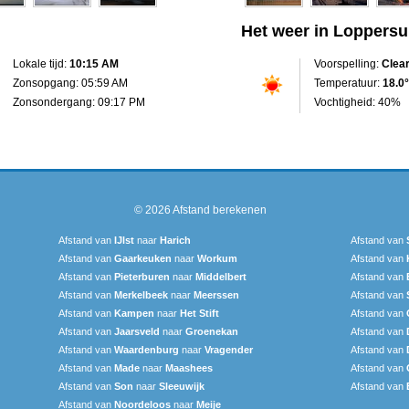
Het weer in Loppers
Lokale tijd:
10:15 AM
Voorspelling:
Clea
Zonsopgang: 05:59 AM
Temperatuur:
18.0°
Zonsondergang: 09:17 PM
Vochtigheid: 40%
© 2026
Afstand berekenen
Afstand van
IJlst
naar
Harich
Afstand van
Afstand van
Gaarkeuken
naar
Workum
Afstand van
Afstand van
Pieterburen
naar
Middelbert
Afstand van
Afstand van
Merkelbeek
naar
Meerssen
Afstand van
Afstand van
Kampen
naar
Het Stift
Afstand van
Afstand van
Jaarsveld
naar
Groenekan
Afstand van
Afstand van
Waardenburg
naar
Vragender
Afstand van
Afstand van
Made
naar
Maashees
Afstand van
Afstand van
Son
naar
Sleeuwijk
Afstand van
Afstand van
Noordeloos
naar
Meije