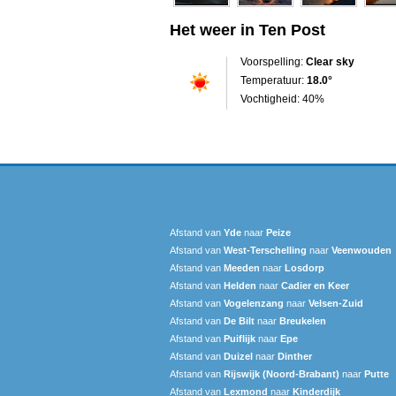
Het weer in Ten Post
Voorspelling:
Clear sky
Temperatuur:
18.0°
Vochtigheid: 40%
Afstand van
Yde
naar
Peize
Afstand van
West-Terschelling
naar
Veenwouden
Afstand van
Meeden
naar
Losdorp
Afstand van
Helden
naar
Cadier en Keer
Afstand van
Vogelenzang
naar
Velsen-Zuid
Afstand van
De Bilt
naar
Breukelen
Afstand van
Puiflijk
naar
Epe
Afstand van
Duizel
naar
Dinther
Afstand van
Rijswijk (Noord-Brabant)
naar
Putte
Afstand van
Lexmond
naar
Kinderdijk