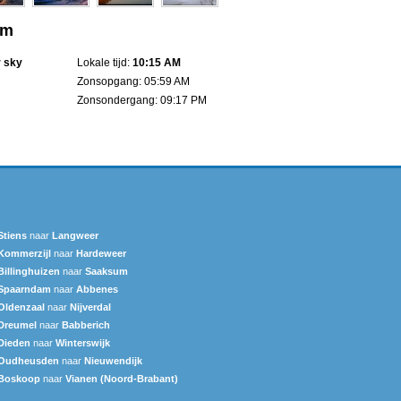
um
r sky
Lokale tijd:
10:15 AM
Zonsopgang: 05:59 AM
Zonsondergang: 09:17 PM
Stiens
naar
Langweer‎
Kommerzijl
naar
Hardeweer
Billinghuizen
naar
Saaksum
Spaarndam
naar
Abbenes
Oldenzaal
naar
Nijverdal
Dreumel
naar
Babberich
Dieden
naar
Winterswijk
Oudheusden
naar
Nieuwendijk
Boskoop
naar
Vianen (Noord-Brabant)