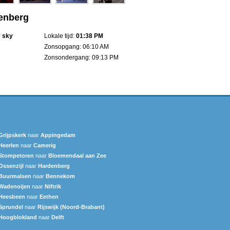
ienberg
r sky
Lokale tijd:
01:38 PM
Zonsopgang: 06:10 AM
Zonsondergang: 09:13 PM
Grijpskerk
naar
Appingedam
Heerlen
naar
Camerig
Stompetoren
naar
Bloemendaal aan Zee
Ossenzijl
naar
Hardenberg
Buurmalsen
naar
Bennekom
Wadenoijen
naar
Niftrik
Heesbeen
naar
Eethen
Sprundel
naar
Rijswijk (Noord-Brabant)
Hoogblokland
naar
Delft