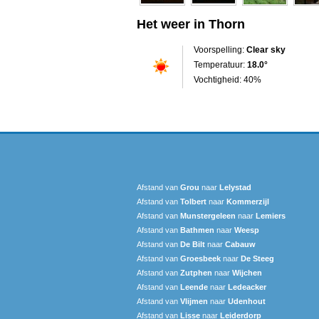
Het weer in Thorn
Voorspelling:
Clear sky
Temperatuur:
18.0°
Vochtigheid: 40%
Afstand van
Grou
naar
Lelystad
Afstand van
Tolbert
naar
Kommerzijl
Afstand van
Munstergeleen
naar
Lemiers
Afstand van
Bathmen
naar
Weesp
Afstand van
De Bilt
naar
Cabauw
Afstand van
Groesbeek
naar
De Steeg
Afstand van
Zutphen
naar
Wijchen
Afstand van
Leende
naar
Ledeacker
Afstand van
Vlijmen
naar
Udenhout
Afstand van
Lisse
naar
Leiderdorp