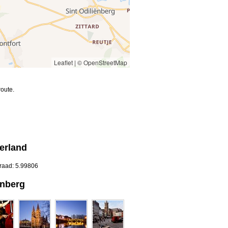
Leaflet
|
© OpenStreetMap
oute.
derland
graad: 5.99806
enberg