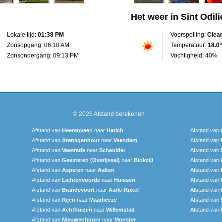
Het weer in Sint Odil
Lokale tijd:
01:38 PM
Voorspelling:
Clea
Zonsopgang: 06:10 AM
Temperatuur:
18.0°
Zonsondergang: 09:13 PM
Vochtigheid: 40%
© 2026
Afstand berekenen
Afstand van
Heerenveen
naar
Harich
Afstand van
Afstand van
Arensgenhout
naar
Veendam
Afstand van
Afstand van
Vaesrade
naar
Scheulder
Afstand van
Afstand van
Geesteren (Overijssel)
naar
Blokzijl
Afstand van
Afstand van
Asperen
naar
Aalten
Afstand van
Afstand van
Lichtenvoorde
naar
Huissen
Afstand van
Afstand van
Brandevoort
naar
Aarle-Rixtel
Afstand van
Afstand van
Rijen
naar
Maarheeze
Afstand van
Afstand van
Achthuizen
naar
Willemstad
Afstand van
Afstand van
Nieuwenhoorn
naar
Monster