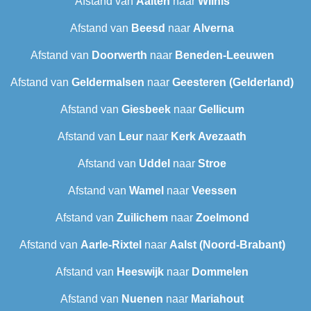
Afstand van
Aalten
naar
Wilnis
Afstand van
Beesd
naar
Alverna
Afstand van
Doorwerth
naar
Beneden-Leeuwen
Afstand van
Geldermalsen
naar
Geesteren (Gelderland)
Afstand van
Giesbeek
naar
Gellicum
Afstand van
Leur
naar
Kerk Avezaath
Afstand van
Uddel
naar
Stroe
Afstand van
Wamel
naar
Veessen
Afstand van
Zuilichem
naar
Zoelmond
Afstand van
Aarle-Rixtel
naar
Aalst (Noord-Brabant)
Afstand van
Heeswijk
naar
Dommelen
Afstand van
Nuenen
naar
Mariahout