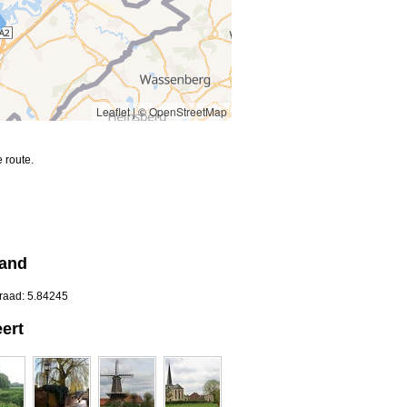
Leaflet
|
© OpenStreetMap
 route.
land
graad: 5.84245
ert