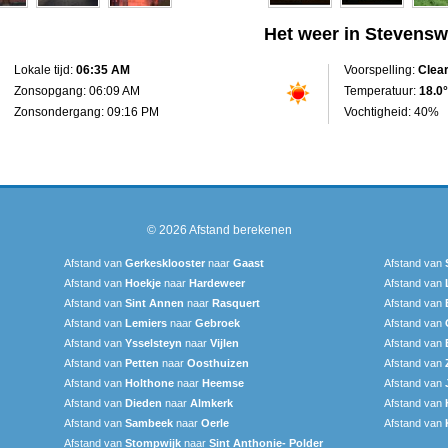
Het weer in Stevensw
Lokale tijd:
06:35 AM
Voorspelling:
Clea
Zonsopgang: 06:09 AM
Temperatuur:
18.0°
Zonsondergang: 09:16 PM
Vochtigheid: 40%
© 2026
Afstand berekenen
Afstand van
Gerkesklooster
naar
Gaast
Afstand van
Afstand van
Hoekje
naar
Hardeweer
Afstand van
Afstand van
Sint Annen
naar
Rasquert
Afstand van
Afstand van
Lemiers
naar
Gebroek
Afstand van
Afstand van
Ysselsteyn
naar
Vijlen
Afstand van
Afstand van
Petten
naar
Oosthuizen
Afstand van
Afstand van
Holthone
naar
Heemse
Afstand van
Afstand van
Dieden
naar
Almkerk
Afstand van
Afstand van
Sambeek
naar
Oerle
Afstand van
Afstand van
Stompwijk
naar
Sint Anthonie- Polder