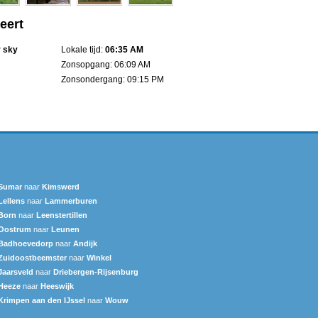
eert
r sky
Lokale tijd:
06:35 AM
Zonsopgang: 06:09 AM
Zonsondergang: 09:15 PM
Sumar
naar
Kimswerd
Lellens
naar
Lammerburen
Born
naar
Leenstertillen‎
Oostrum
naar
Leunen
Badhoevedorp
naar
Andijk
Zuidoostbeemster
naar
Winkel
Jaarsveld
naar
Driebergen-Rijsenburg
Heeze
naar
Heeswijk
Krimpen aan den IJssel
naar
Wouw