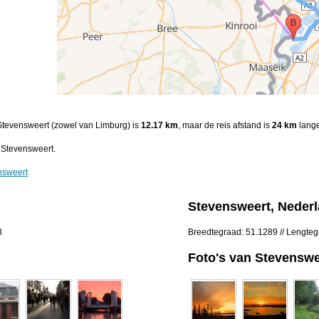
 Stevensweert (zowel van Limburg) is
12.17 km
, maar de reis afstand is
24 km
lange
 Stevensweert.
nsweert
Stevensweert, Neder
3
Breedtegraad: 51.1289 // Lengte
Foto's van Stevenswe