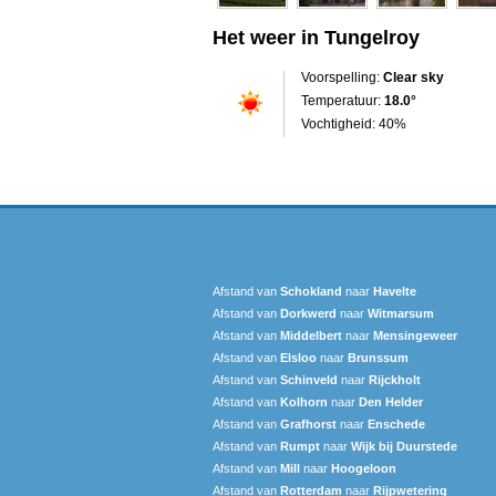
Het weer in Tungelroy
Voorspelling:
Clear sky
Temperatuur:
18.0°
Vochtigheid: 40%
Afstand van
Schokland
naar
Havelte
Afstand van
Dorkwerd
naar
Witmarsum
Afstand van
Middelbert
naar
Mensingeweer
Afstand van
Elsloo
naar
Brunssum
Afstand van
Schinveld
naar
Rijckholt
Afstand van
Kolhorn
naar
Den Helder
Afstand van
Grafhorst
naar
Enschede
Afstand van
Rumpt
naar
Wijk bij Duurstede
Afstand van
Mill
naar
Hoogeloon
Afstand van
Rotterdam
naar
Rijpwetering