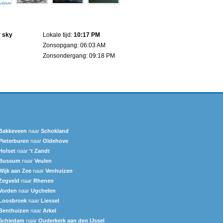
n
r sky
Lokale tijd:
10:17 PM
Zonsopgang: 06:03 AM
Zonsondergang: 09:18 PM
Bakkeveen
naar
Schokland
Pieterburen
naar
Oldehove
Holset
naar
't Zandt
Bussum
naar
Veulen
Wijk aan Zee
naar
Venhuizen
Zegveld
naar
Rhenen
Vorden
naar
Ugchelen
Loosbroek
naar
Liessel
Benthuizen
naar
Arkel
Schiedam
naar
Ouderkerk aan den IJssel