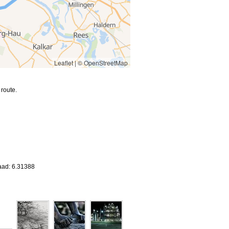
Leaflet
|
© OpenStreetMap
route.
aad: 6.31388