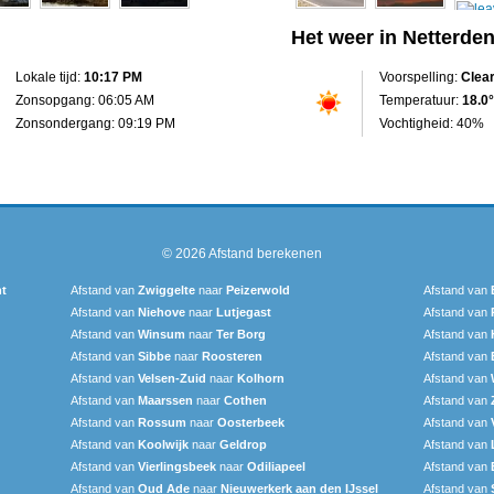
Het weer in Netterde
Lokale tijd:
10:17 PM
Voorspelling:
Clea
Zonsopgang: 06:05 AM
Temperatuur:
18.0°
Zonsondergang: 09:19 PM
Vochtigheid: 40%
© 2026
Afstand berekenen
t
Afstand van
Zwiggelte
naar
Peizerwold
Afstand van
Afstand van
Niehove
naar
Lutjegast
Afstand van
Afstand van
Winsum
naar
Ter Borg
Afstand van
Afstand van
Sibbe
naar
Roosteren
Afstand van
Afstand van
Velsen-Zuid
naar
Kolhorn
Afstand van
Afstand van
Maarssen
naar
Cothen
Afstand van
Afstand van
Rossum
naar
Oosterbeek
Afstand van
Afstand van
Koolwijk
naar
Geldrop
Afstand van
Afstand van
Vierlingsbeek
naar
Odiliapeel
Afstand van
Afstand van
Oud Ade
naar
Nieuwerkerk aan den IJssel
Afstand van