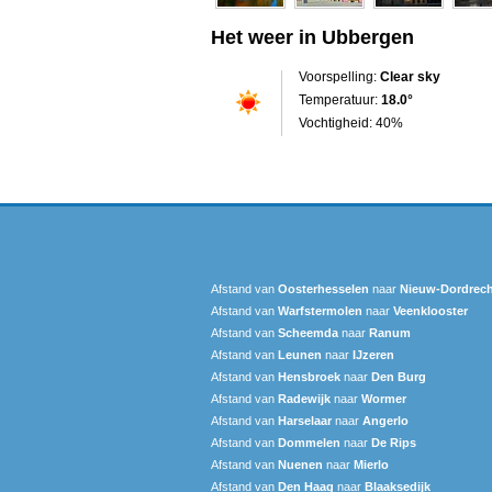
Het weer in Ubbergen
Voorspelling:
Clear sky
Temperatuur:
18.0°
Vochtigheid: 40%
Afstand van
Oosterhesselen
naar
Nieuw-Dordrech
Afstand van
Warfstermolen
naar
Veenklooster
Afstand van
Scheemda
naar
Ranum
Afstand van
Leunen
naar
IJzeren
Afstand van
Hensbroek
naar
Den Burg
Afstand van
Radewijk
naar
Wormer
Afstand van
Harselaar
naar
Angerlo
Afstand van
Dommelen
naar
De Rips
Afstand van
Nuenen
naar
Mierlo
Afstand van
Den Haag
naar
Blaaksedijk