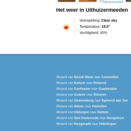
Het weer in Uithuizermeeden
Voorspelling:
Clear sky
Temperatuur:
18.0°
Vochtigheid: 40%
Afstand van
Noord-Sleen
naar
Coevorden
Afstand van
Kollum
naar
Holwerd
Afstand van
Geefsweer
naar
Gaarkeuken
Afstand van
Gulpen
naar
Dieteren
Afstand van
Zwanenburg
naar
Egmond aan Zee
Afstand van
Almen
naar
Harmelen
Afstand van
Ubbergen
naar
Hattem
Afstand van
Sint-Oedenrode
naar
Hoogeloon
Afstand van
Hoogmade
naar
Hekelingen