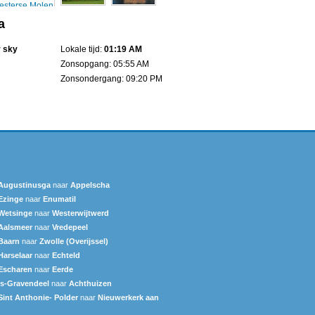
a
r sky
Lokale tijd:
01:19 AM
Zonsopgang: 05:55 AM
Zonsondergang: 09:20 PM
Augustinusga
naar
Appelscha
Ezinge
naar
Enumatil
Wetsinge
naar
Westerwijtwerd
Aalsmeer
naar
Vredepeel
Baarn
naar
Zwolle (Overijssel)
Harselaar
naar
Echteld
Escharen
naar
Eerde
's-Gravendeel
naar
Achthuizen
Sint Anthonie- Polder
naar
Nieuwerkerk aan