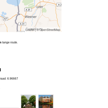
Leaflet
|
© OpenStreetMap
m
lange route.
d
graad: 6.96667