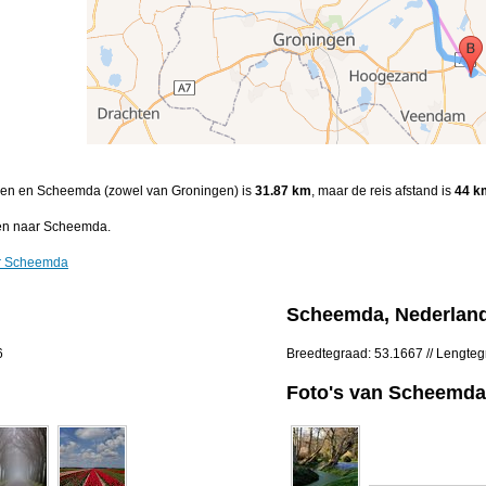
eeden en Scheemda (zowel van Groningen) is
31.87 km
, maar de reis afstand is
44 k
en naar Scheemda.
ar Scheemda
Scheemda, Nederlan
6
Breedtegraad: 53.1667 // Lengte
Foto's van Scheemda