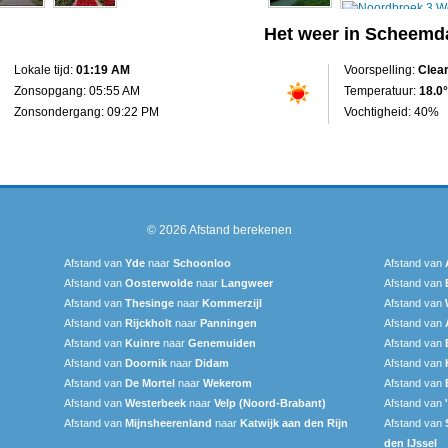
Het weer in Scheemd
Lokale tijd:
01:19 AM
Voorspelling:
Clea
Zonsopgang: 05:55 AM
Temperatuur:
18.0°
Zonsondergang: 09:22 PM
Vochtigheid: 40%
© 2026
Afstand berekenen
Afstand van
Yde
naar
Schoonloo
Afstand van
Afstand van
Oosterwolde
naar
Langweer‎
Afstand van
Afstand van
Thesinge
naar
Kommerzijl
Afstand van
Afstand van
Rijckholt
naar
Panningen
Afstand van
Afstand van
Kuinre
naar
Genemuiden
Afstand van
Afstand van
Doornik
naar
Didam
Afstand van
Afstand van
De Mortel
naar
Wekerom
Afstand van
Afstand van
Westerbeek
naar
Velp (Noord-Brabant)
Afstand van
Afstand van
Mijnsheerenland
naar
Katwijk aan den Rijn
Afstand van
den IJssel