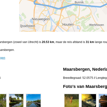
aarsbergen (zowel van Utrecht) is
20.53 km
, maar de reis afstand is
31 km
lange rou
aarsbergen.
rgen
Maarsbergen, Nederl
6
Breedtegraad: 52.0575 // Lengte
Foto's van Maarsber