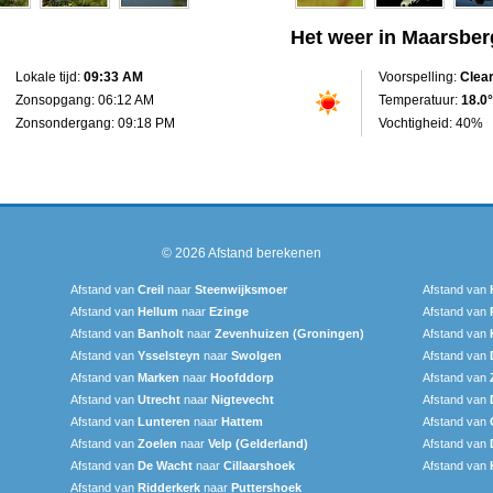
Het weer in Maarsbe
Lokale tijd:
09:33 AM
Voorspelling:
Clea
Zonsopgang: 06:12 AM
Temperatuur:
18.0°
Zonsondergang: 09:18 PM
Vochtigheid: 40%
© 2026
Afstand berekenen
Afstand van
Creil
naar
Steenwijksmoer
Afstand van
Afstand van
Hellum
naar
Ezinge
Afstand van
Afstand van
Banholt
naar
Zevenhuizen (Groningen)
Afstand van
Afstand van
Ysselsteyn
naar
Swolgen
Afstand van
Afstand van
Marken
naar
Hoofddorp
Afstand van
Afstand van
Utrecht
naar
Nigtevecht
Afstand van
Afstand van
Lunteren
naar
Hattem
Afstand van
Afstand van
Zoelen
naar
Velp (Gelderland)
Afstand van
Afstand van
De Wacht
naar
Cillaarshoek
Afstand van
Afstand van
Ridderkerk
naar
Puttershoek