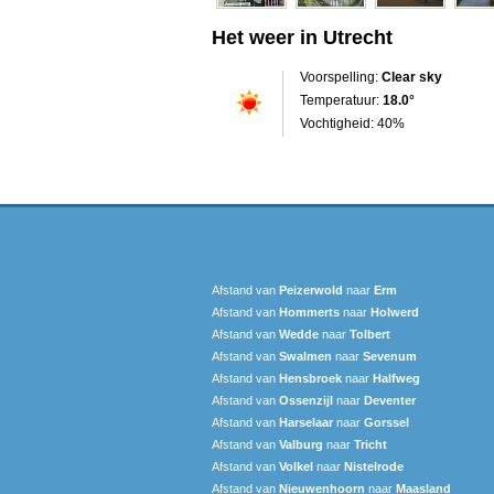
Het weer in Utrecht
Voorspelling:
Clear sky
Temperatuur:
18.0°
Vochtigheid: 40%
Afstand van
Peizerwold
naar
Erm
Afstand van
Hommerts
naar
Holwerd
Afstand van
Wedde
naar
Tolbert
Afstand van
Swalmen
naar
Sevenum
Afstand van
Hensbroek
naar
Halfweg
Afstand van
Ossenzijl
naar
Deventer
Afstand van
Harselaar
naar
Gorssel
Afstand van
Valburg
naar
Tricht
Afstand van
Volkel
naar
Nistelrode
Afstand van
Nieuwenhoorn
naar
Maasland