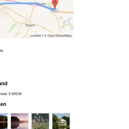
Leaflet
|
© OpenStreetMap
te.
and
graad: 5.40528
gen