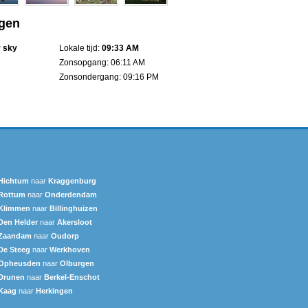
rgen
r sky
Lokale tijd:
09:33 AM
Zonsopgang: 06:11 AM
Zonsondergang: 09:16 PM
Hichtum
naar
Kraggenburg
Rottum
naar
Onderdendam
Klimmen
naar
Billinghuizen
Den Helder
naar
Akersloot
Zaandam
naar
Oudorp
De Steeg
naar
Werkhoven
Opheusden
naar
Olburgen
Drunen
naar
Berkel-Enschot
Kaag
naar
Herkingen