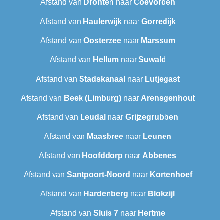
Afstand van
Dronten
naar
Coevorden
Afstand van
Haulerwijk
naar
Gorredijk
Afstand van
Oosterzee
naar
Marssum
Afstand van
Hellum
naar
Suwald
Afstand van
Stadskanaal
naar
Lutjegast
Afstand van
Beek (Limburg)
naar
Arensgenhout
Afstand van
Leudal‎
naar
Grijzegrubben
Afstand van
Maasbree
naar
Leunen
Afstand van
Hoofddorp
naar
Abbenes
Afstand van
Santpoort-Noord
naar
Kortenhoef
Afstand van
Hardenberg
naar
Blokzijl
Afstand van
Sluis 7
naar
Hertme